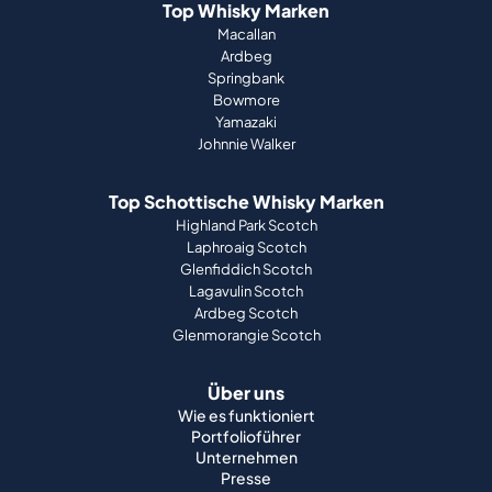
Top Whisky Marken
Macallan
Ardbeg
Springbank
Bowmore
Yamazaki
Johnnie Walker
Top Schottische Whisky Marken
Highland Park Scotch
Laphroaig Scotch
Glenfiddich Scotch
Lagavulin Scotch
Ardbeg Scotch
Glenmorangie Scotch
Über uns
Wie es funktioniert
Portfolioführer
Unternehmen
Presse