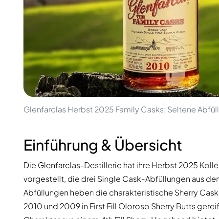
100-200€
Clase Azul
200-500€
Diplomatico
Kommende Veröffentlichungen
Don Julio
Gin Mare
Kollektionen
Mangabeiras
Kundenfavoriten
Hennessy
Rar & Sammlerstück
Martell
Limitierte Auflagen
Monkey 47
Geschlossene Brennerei
Remy Martin
Rauchiger Whisky
Ron Zacapa
Glenfarclas Herbst 2025 Family Casks: Seltene Abfü
Süßer Whisky
Einführung & Übersicht
Die Glenfarclas-Destillerie hat ihre Herbst 2025 Koll
vorgestellt, die drei Single Cask-Abfüllungen aus 
Abfüllungen heben die charakteristische Sherry Cask
2010 und 2009 in First Fill Oloroso Sherry Butts gere