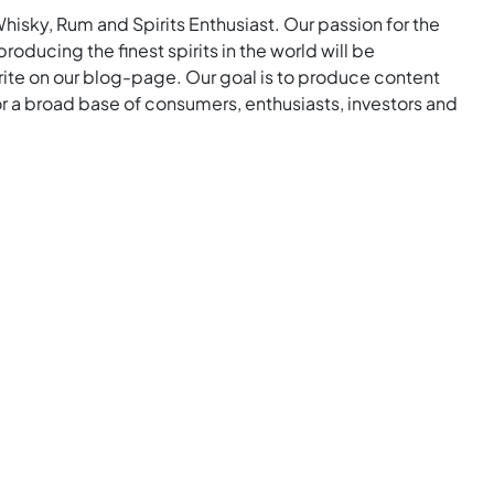
Whisky, Rum and Spirits Enthusiast. Our passion for the
roducing the finest spirits in the world will be
rite on our blog-page. Our goal is to produce content
for a broad base of consumers, enthusiasts, investors and