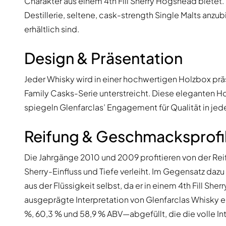
Charakter aus einem 4th Fill Sherry Hogshead bietet
Destillerie, seltene, cask-strength Single Malts anzub
erhältlich sind.
Design & Präsentation
Jeder Whisky wird in einer hochwertigen Holzbox prä
Family Casks-Serie unterstreicht. Diese eleganten H
spiegeln Glenfarclas’ Engagement für Qualität in je
Reifung & Geschmacksprofi
Die Jahrgänge 2010 und 2009 profitieren von der Reifu
Sherry-Einfluss und Tiefe verleiht. Im Gegensatz da
aus der Flüssigkeit selbst, da er in einem 4th Fill Sh
ausgeprägte Interpretation von Glenfarclas Whisky en
%, 60,3 % und 58,9 % ABV—abgefüllt, die die volle In