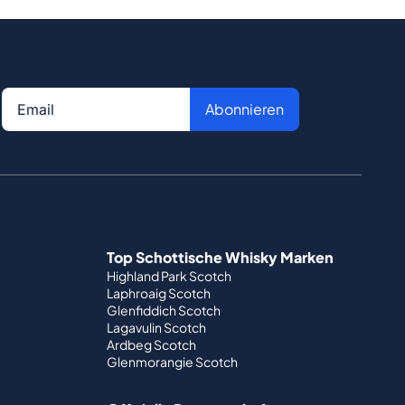
Abonnieren
Top Schottische Whisky Marken
Highland Park Scotch
Laphroaig Scotch
Glenfiddich Scotch
Lagavulin Scotch
Ardbeg Scotch
Glenmorangie Scotch