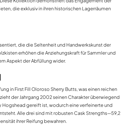
. Diese Kollektion demonstriert das Engagement der
ieten, die exklusiv in ihren historischen Lagerräumen
sentiert, die die Seltenheit und Handwerkskunst der
olzkisten erhöhen die Anziehungskraft für Sammler und
dem Aspekt der Abfüllung wider.
l
ng in First Fill Oloroso Sherry Butts, was einen reichen
zu zieht der Jahrgang 2002 seinen Charakter überwiegend
erry Hogshead gereift ist, wodurch eine verfeinerte und
tsteht. Alle drei sind mit robusten Cask Strengths—59,2
tensität ihrer Reifung bewahren.