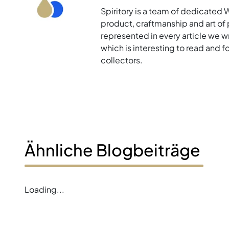
Spiritory is a team of dedicated 
product, craftmanship and art of p
represented in every article we w
which is interesting to read and 
collectors.
Ähnliche Blogbeiträge
Loading...