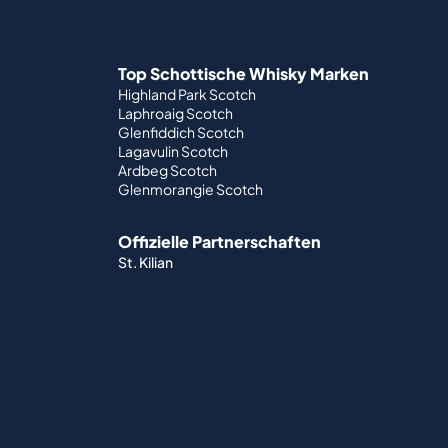
Top Schottische Whisky Marken
Highland Park Scotch
Laphroaig Scotch
Glenfiddich Scotch
Lagavulin Scotch
Ardbeg Scotch
Glenmorangie Scotch
Offizielle Partnerschaften
St. Kilian