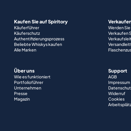
Kaufen Sie auf Spiritory
Verkaufen 
Käuferführer
Werden Sie
Käuferschutz
Verkaufen S
Authentifizierungsprozess
Verkaufslei
Beliebte Whiskys kaufen
Versandlei
Alle Marken
Flaschenzu
Über uns
Support
Wie es funktioniert
AGB
Portfolioführer
Impressum
Unternehmen
Datenschut
Presse
Widerruf
Magazin
Cookies
Arbeitsplät