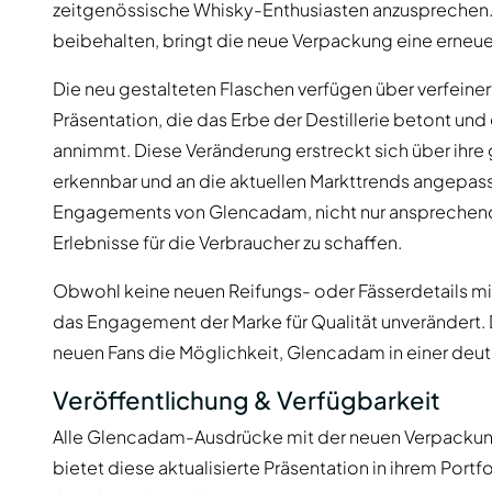
zeitgenössische Whisky-Enthusiasten anzusprechen. W
beibehalten, bringt die neue Verpackung eine erneuert
Die neu gestalteten Flaschen verfügen über verfeiner
Präsentation, die das Erbe der Destillerie betont und 
annimmt. Diese Veränderung erstreckt sich über ihr
erkennbar und an die aktuellen Markttrends angepass
Engagements von Glencadam, nicht nur ansprechende
Erlebnisse für die Verbraucher zu schaffen.
Obwohl keine neuen Reifungs- oder Fässerdetails m
das Engagement der Marke für Qualität unverändert. 
neuen Fans die Möglichkeit, Glencadam in einer deutl
Veröffentlichung & Verfügbarkeit
Alle Glencadam-Ausdrücke mit der neuen Verpackung sin
bietet diese aktualisierte Präsentation in ihrem Portf