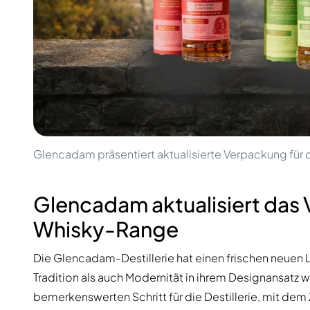
100-200€
Clase Azul
200-500€
Diplomatico
Kommende Veröffentlichungen
Don Julio
Gin Mare
Kollektionen
Mangabeiras
Kundenfavoriten
Hennessy
Rar & Sammlerstück
Martell
Limitierte Auflagen
Monkey 47
Geschlossene Brennerei
Remy Martin
Rauchiger Whisky
Ron Zacapa
Glencadam präsentiert aktualisierte Verpackung für
Süßer Whisky
Glencadam aktualisiert das
Whisky-Range
Die Glencadam-Destillerie hat einen frischen neuen 
Tradition als auch Modernität in ihrem Designansatz 
bemerkenswerten Schritt für die Destillerie, mit dem 