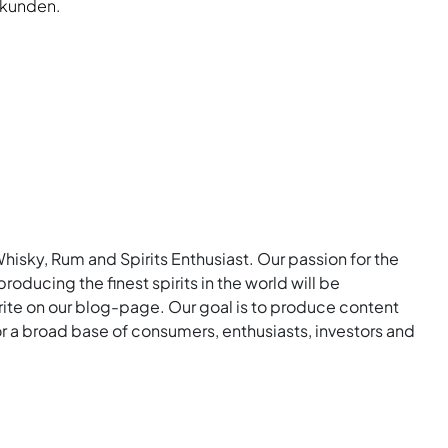
rkunden.
Whisky, Rum and Spirits Enthusiast. Our passion for the
roducing the finest spirits in the world will be
rite on our blog-page. Our goal is to produce content
for a broad base of consumers, enthusiasts, investors and