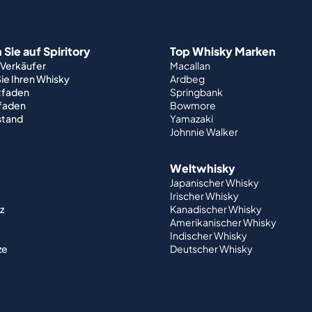
Sie auf Spiritory
Top Whisky Marken
 Verkäufer
Macallan
ie Ihren Whisky
Ardbeg
tfaden
Springbank
tfaden
Bowmore
stand
Yamazaki
Johnnie Walker
Weltwhisky
Japanischer Whisky
Irischer Whisky
z
Kanadischer Whisky
Amerikanischer Whisky
Indischer Whisky
ze
Deutscher Whisky