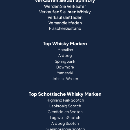
Verkaufen Sie auf Spiritory
Werden Sie Verkäufer
Verkaufen Sie Ihren Whisky
Verkaufsleitfaden
Versandleitfaden
Flaschenzustand
Top Whisky Marken
Macallan
Ardbeg
Springbank
Bowmore
Yamazaki
Johnnie Walker
Top Schottische Whisky Marken
Highland Park Scotch
Laphroaig Scotch
Glenfiddich Scotch
Lagavulin Scotch
Ardbeg Scotch
Glenmorangie Scotch