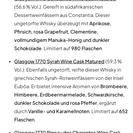
(56,6 % Vol.): Gereift in südafrikanischen
Dessertweinfässern aus Constantia. Dieser
ungetorfte Whisky überzeugt mit
Aprikose,
Pfirsich, rosa Grapefruit, Clementine,
vollmundigem Manuka-Honig und dunkler
Schokolade
. Limitiert auf
980 Flaschen
.
Glasgow 1770 Syrah Wine Cask Matured
(59,3 %
Vol.): Ebenfalls ungetorft, reifte dieser Whisky in
griechischen Syrah-Rotweinfässern von der Insel
Euböa. Er bietet intensive Aromen von
Brombeere,
Himbeere, Erdbeermarmelade, Schwarzkirsche,
dunkler Schokolade und rosa Pfeffer
, ergänzt
durch
Vanille- und Karamellnoten
. Limitiert auf
652
Flaschen
.
Glasgow 1770 Pineau des Charentes Wine Cask