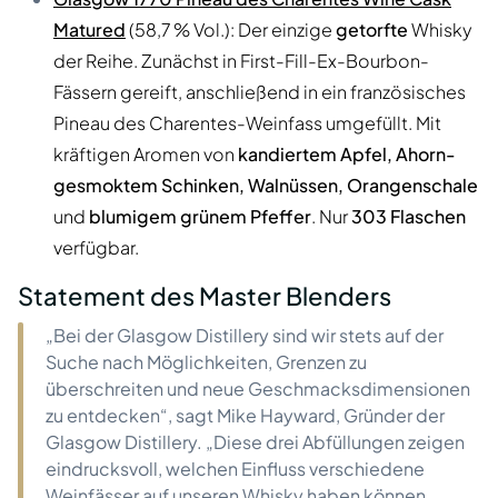
Matured
(58,7 % Vol.): Der einzige
getorfte
Whisky
der Reihe. Zunächst in First-Fill-Ex-Bourbon-
Fässern gereift, anschließend in ein französisches
Pineau des Charentes-Weinfass umgefüllt. Mit
kräftigen Aromen von
kandiertem Apfel, Ahorn-
gesmoktem Schinken, Walnüssen, Orangenschale
und
blumigem grünem Pfeffer
. Nur
303 Flaschen
verfügbar.
Statement des Master Blenders
„Bei der Glasgow Distillery sind wir stets auf der
Suche nach Möglichkeiten, Grenzen zu
überschreiten und neue Geschmacksdimensionen
zu entdecken“, sagt Mike Hayward, Gründer der
Glasgow Distillery. „Diese drei Abfüllungen zeigen
eindrucksvoll, welchen Einfluss verschiedene
Weinfässer auf unseren Whisky haben können …