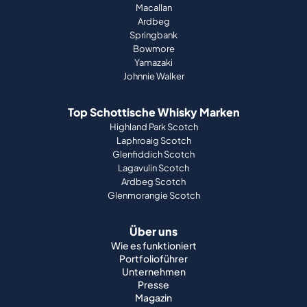
Macallan
Ardbeg
Springbank
Bowmore
Yamazaki
Johnnie Walker
Top Schottische Whisky Marken
Highland Park Scotch
Laphroaig Scotch
Glenfiddich Scotch
Lagavulin Scotch
Ardbeg Scotch
Glenmorangie Scotch
Über uns
Wie es funktioniert
Portfolioführer
Unternehmen
Presse
Magazin