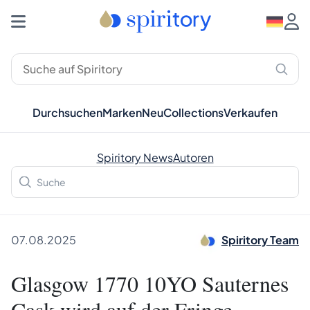
Durchsuchen
Marken
Neu
Collections
Verkaufen
Spiritory News
Autoren
07.08.2025
Spiritory Team
Glasgow 1770 10YO Sauternes
Cask wird auf der Fringe