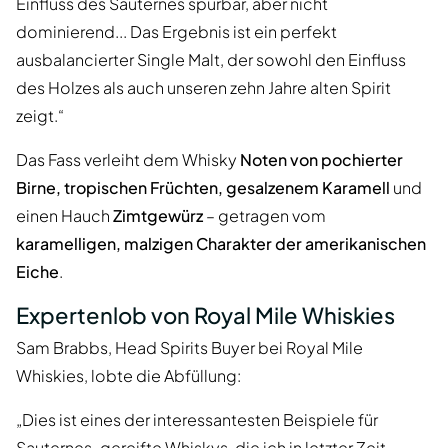
Einfluss des Sauternes spürbar, aber nicht
dominierend... Das Ergebnis ist ein perfekt
ausbalancierter Single Malt, der sowohl den Einfluss
des Holzes als auch unseren zehn Jahre alten Spirit
zeigt.“
Das Fass verleiht dem Whisky
Noten von pochierter
Birne, tropischen Früchten, gesalzenem Karamell
und
einen Hauch
Zimtgewürz
– getragen vom
karamelligen, malzigen Charakter der amerikanischen
Eiche
.
Expertenlob von Royal Mile Whiskies
Sam Brabbs, Head Spirits Buyer bei Royal Mile
Whiskies, lobte die Abfüllung:
„Dies ist eines der interessantesten Beispiele für
Sauternes-gereifte Whiskys, die ich in letzter Zeit