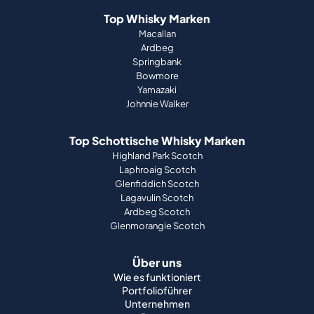
Top Whisky Marken
Macallan
Ardbeg
Springbank
Bowmore
Yamazaki
Johnnie Walker
Top Schottische Whisky Marken
Highland Park Scotch
Laphroaig Scotch
Glenfiddich Scotch
Lagavulin Scotch
Ardbeg Scotch
Glenmorangie Scotch
Über uns
Wie es funktioniert
Portfolioführer
Unternehmen