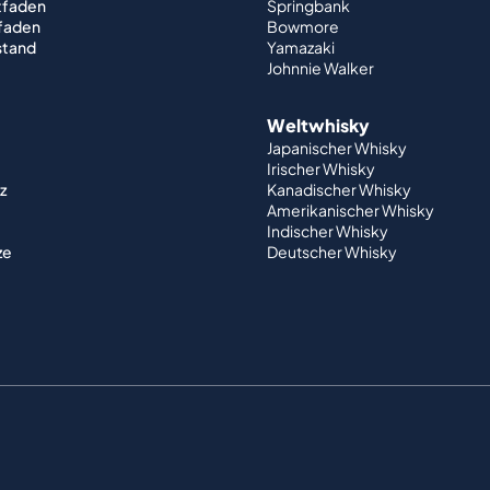
tfaden
Springbank
tfaden
Bowmore
stand
Yamazaki
Johnnie Walker
Weltwhisky
Japanischer Whisky
Irischer Whisky
z
Kanadischer Whisky
Amerikanischer Whisky
Indischer Whisky
ze
Deutscher Whisky