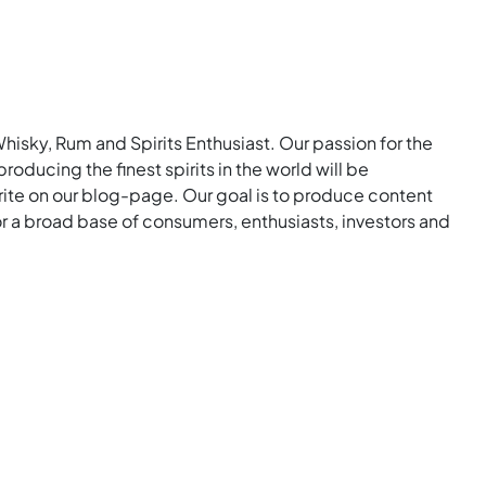
Whisky, Rum and Spirits Enthusiast. Our passion for the
roducing the finest spirits in the world will be
rite on our blog-page. Our goal is to produce content
for a broad base of consumers, enthusiasts, investors and