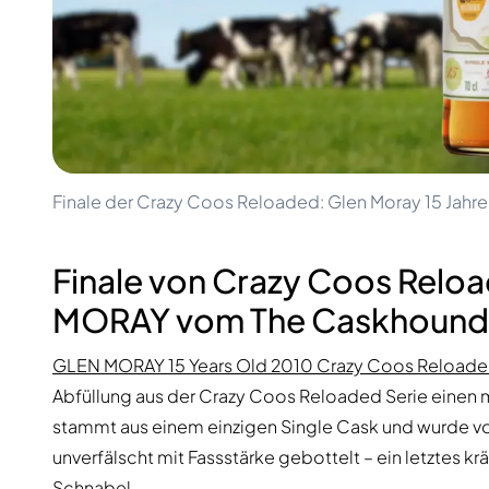
100-200€
Clase Azul
200-500€
Diplomatico
Kommende Veröffentlichungen
Don Julio
Gin Mare
Kollektionen
Mangabeiras
Kundenfavoriten
Hennessy
Rar & Sammlerstück
Martell
Limitierte Auflagen
Monkey 47
Finale der Crazy Coos Reloaded: Glen Moray 15 Jahre
Geschlossene Brennerei
Remy Martin
Rauchiger Whisky
Ron Zacapa
Süßer Whisky
Finale von Crazy Coos Reloa
MORAY vom The Caskhound
GLEN MORAY 15 Years Old 2010 Crazy Coos Reload
Abfüllung aus der Crazy Coos Reloaded Serie einen
stammt aus einem einzigen Single Cask und wurde vo
unverfälscht mit Fassstärke gebottelt – ein letztes k
Schnabel.