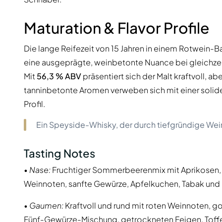
Maturation & Flavor Profile
Die lange Reifezeit von 15 Jahren in einem Rotwein-B
eine ausgeprägte, weinbetonte Nuance bei gleichzei
Mit
56,3 % ABV
präsentiert sich der Malt kraftvoll, a
tanninbetonte Aromen verweben sich mit einer solide
Profil.
Ein Speyside-Whisky, der durch tiefgründige Wein
Tasting Notes
•
Nase:
Fruchtiger Sommerbeerenmix mit Aprikosen, Gr
Weinnoten, sanfte Gewürze, Apfelkuchen, Tabak und
•
Gaumen:
Kraftvoll und rund mit roten Weinnoten, 
Fünf-Gewürze-Mischung, getrockneten Feigen, Toff