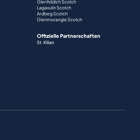
Glenfiddich Scotch
Lagavulin Scotch
Ardbeg Scotch
Glenmorangie Scotch
Offizielle Partnerschaften
St. Kilian