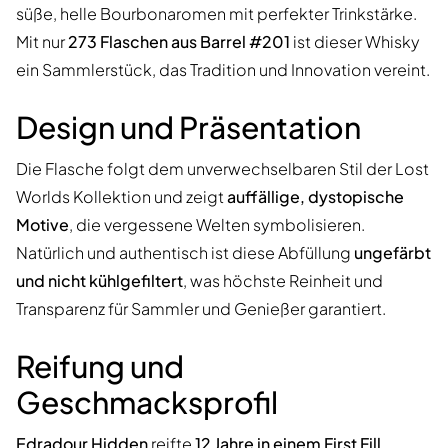
süße, helle Bourbonaromen mit perfekter Trinkstärke.
Mit nur
273 Flaschen aus Barrel #201
ist dieser Whisky
ein Sammlerstück, das Tradition und Innovation vereint.
Design und Präsentation
Die Flasche folgt dem unverwechselbaren Stil der Lost
Worlds Kollektion und zeigt
auffällige, dystopische
Motive
, die vergessene Welten symbolisieren.
Natürlich und authentisch ist diese Abfüllung
ungefärbt
und nicht kühlgefiltert
, was höchste Reinheit und
Transparenz für Sammler und Genießer garantiert.
Reifung und
Geschmacksprofil
Edradour Hidden
reifte
12 Jahre in einem First Fill