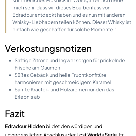
sommerliches Picknick im Obstgarten. Ich freue
mich sehr, dass wir dieses Bourbonfass von
Edradour entdeckt haben und es nun mit anderen
Whisky-Liebhabern teilen können. Dieser Whisky ist
einfach wie geschaffen für solche Momente."
Verkostungsnotizen
Saftige Zitrone und Ingwer sorgen für prickelnde
Frische am Gaumen
Süßes Gebäck und helle Fruchtkonfitüre
harmonieren mit geschmeidigem Karamell
Sanfte Kräuter- und Holzaromen runden das
Erlebnis ab
Fazit
Edradour Hidden
bildet den würdigen und
unvergesslichen Abschluss der
Lost Worlds Serie
. Er