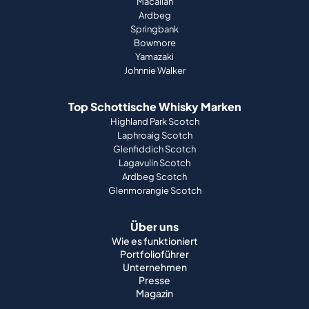
Macallan
Ardbeg
Springbank
Bowmore
Yamazaki
Johnnie Walker
Top Schottische Whisky Marken
Highland Park Scotch
Laphroaig Scotch
Glenfiddich Scotch
Lagavulin Scotch
Ardbeg Scotch
Glenmorangie Scotch
Über uns
Wie es funktioniert
Portfolioführer
Unternehmen
Presse
Magazin