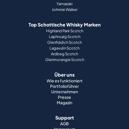
Yamazaki
Johnnie Walker
Top Schottische Whisky Marken
Highland Park Scotch
Laphroaig Scotch
Glenfiddich Scotch
Lagavulin Scotch
Ardbeg Scotch
Glenmorangie Scotch
Über uns
Wie es funktioniert
Portfolioführer
Unternehmen
Presse
Magazin
Support
AGB