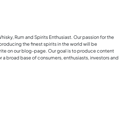
Whisky, Rum and Spirits Enthusiast. Our passion for the
roducing the finest spirits in the world will be
rite on our blog-page. Our goal is to produce content
for a broad base of consumers, enthusiasts, investors and