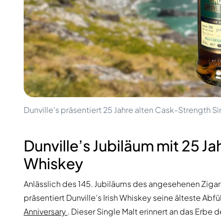
100-200€
Clase Azul
200-500€
Diplomatico
Kommende Veröffentlichungen
Don Julio
Gin Mare
Kollektionen
Mangabeiras
Kundenfavoriten
Hennessy
Rar & Sammlerstück
Martell
Limitierte Auflagen
Monkey 47
Geschlossene Brennerei
Remy Martin
Rauchiger Whisky
Ron Zacapa
Dunville's präsentiert 25 Jahre alten Cask-Strength Si
Süßer Whisky
Dunville’s Jubiläum mit 25 Jah
Whiskey
Anlässlich des 145. Jubiläums des angesehenen Zigar
präsentiert Dunville’s Irish Whiskey seine älteste Abfü
Anniversary
. Dieser Single Malt erinnert an das Erbe