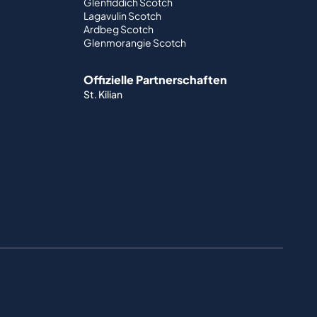
Glenfiddich Scotch
Lagavulin Scotch
Ardbeg Scotch
Glenmorangie Scotch
Offizielle Partnerschaften
St. Kilian