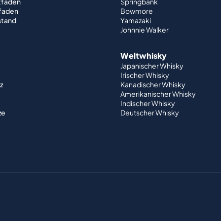
tfaden
Springbank
tfaden
Bowmore
stand
Yamazaki
Johnnie Walker
Weltwhisky
Japanischer Whisky
Irischer Whisky
z
Kanadischer Whisky
Amerikanischer Whisky
Indischer Whisky
ze
Deutscher Whisky