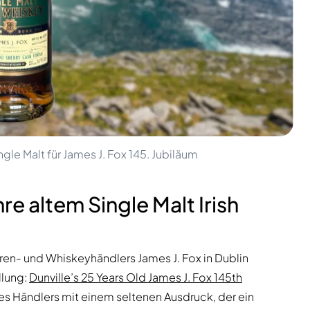
ngle Malt für James J. Fox 145. Jubiläum
re altem Single Malt Irish
ren- und Whiskeyhändlers James J. Fox in Dublin
llung:
Dunville’s 25 Years Old James J. Fox 145th
 des Händlers mit einem seltenen Ausdruck, der ein