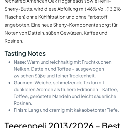
recharred American Oak Hogsheads sowie Refill-
Sherry-Butts, wird diese Abfüllung mit 46% Vol. (13.218
Flaschen) ohne Kühlfiltration und ohne Farbstoff
angeboten. Eine neue Sherry-Komponente sorgt für
Noten von Datteln, süßen Gewürzen, Kaffee und
Rosinen.
Tasting Notes
Nase:
Warm und reichhaltig mit Fruchtkuchen,
Nelken, Datteln und Toffee – ausgewogen
zwischen Süße und feiner Trockenheit.
Gaumen:
Weiche, schmelzende Textur mit
dunkleren Aromen als frühere Editionen – Kaffee,
Toffee, geröstete Mandeln und leicht säuerliche
Rosinen.
Finish:
Lang und cremig mit kakaobetonter Tiefe.
Teerenpeli 2013/2026 – Best