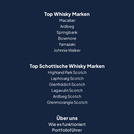
Top Whisky Marken
Macallan
Ardbeg
Springbank
Bowmore
Yamazaki
Johnnie Walker
Top Schottische Whisky Marken
Highland Park Scotch
Laphroaig Scotch
Glenfiddich Scotch
Lagavulin Scotch
Ardbeg Scotch
Glenmorangie Scotch
Über uns
Wie es funktioniert
Portfolioführer