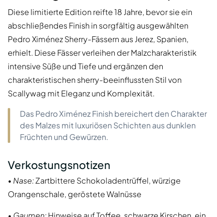
Diese limitierte Edition reifte 18 Jahre, bevor sie ein
abschließendes Finish in sorgfältig ausgewählten
Pedro Ximénez Sherry-Fässern aus Jerez, Spanien,
erhielt. Diese Fässer verleihen der Malzcharakteristik
intensive Süße und Tiefe und ergänzen den
charakteristischen sherry-beeinflussten Stil von
Scallywag mit Eleganz und Komplexität.
Das Pedro Ximénez Finish bereichert den Charakter
des Malzes mit luxuriösen Schichten aus dunklen
Früchten und Gewürzen.
Verkostungsnotizen
•
Nase:
Zartbittere Schokoladentrüffel, würzige
Orangenschale, geröstete Walnüsse
•
Gaumen:
Hinweise auf Toffee, schwarze Kirschen, ein