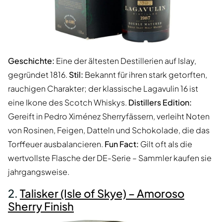
Geschichte:
Eine der ältesten Destillerien auf Islay,
gegründet 1816.
Stil:
Bekannt für ihren stark getorften,
rauchigen Charakter; der klassische Lagavulin 16 ist
eine Ikone des Scotch Whiskys.
Distillers Edition:
Gereift in Pedro Ximénez Sherryfässern, verleiht Noten
von Rosinen, Feigen, Datteln und Schokolade, die das
Torffeuer ausbalancieren.
Fun Fact:
Gilt oft als die
wertvollste Flasche der DE-Serie – Sammler kaufen sie
jahrgangsweise.
2.
Talisker (Isle of Skye) – Amoroso
Sherry Finish