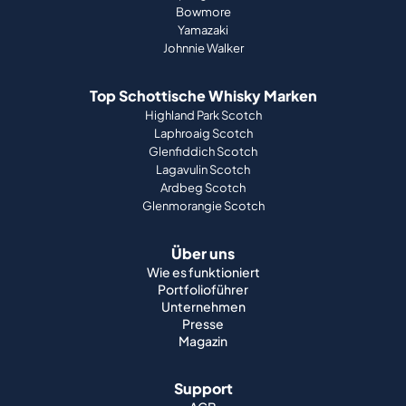
Bowmore
Yamazaki
Johnnie Walker
Top Schottische Whisky Marken
Highland Park Scotch
Laphroaig Scotch
Glenfiddich Scotch
Lagavulin Scotch
Ardbeg Scotch
Glenmorangie Scotch
Über uns
Wie es funktioniert
Portfolioführer
Unternehmen
Presse
Magazin
Support