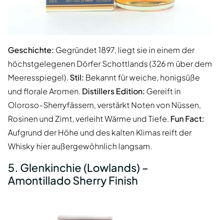
Geschichte:
Gegründet 1897, liegt sie in einem der
höchstgelegenen Dörfer Schottlands (326 m über dem
Meeresspiegel).
Stil:
Bekannt für weiche, honigsüße
und florale Aromen.
Distillers Edition:
Gereift in
Oloroso-Sherryfässern, verstärkt Noten von Nüssen,
Rosinen und Zimt, verleiht Wärme und Tiefe.
Fun Fact:
Aufgrund der Höhe und des kalten Klimas reift der
Whisky hier außergewöhnlich langsam.
5. Glenkinchie (Lowlands) –
Amontillado Sherry Finish