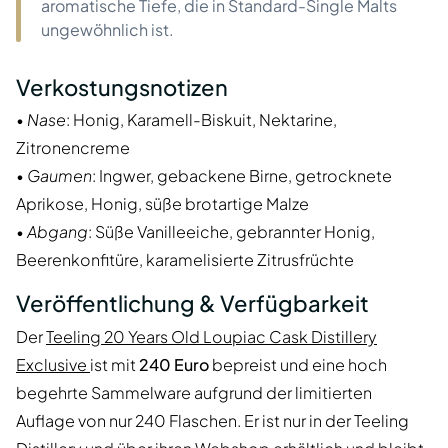
aromatische Tiefe, die in Standard-Single Malts
ungewöhnlich ist.
Verkostungsnotizen
•
Nase
: Honig, Karamell-Biskuit, Nektarine,
Zitronencreme
•
Gaumen
: Ingwer, gebackene Birne, getrocknete
Aprikose, Honig, süße brotartige Malze
•
Abgang
: Süße Vanilleeiche, gebrannter Honig,
Beerenkonfitüre, karamelisierte Zitrusfrüchte
Veröffentlichung & Verfügbarkeit
Der
Teeling 20 Years Old Loupiac Cask Distillery
Exclusive
ist mit
240 Euro
bepreist und eine hoch
begehrte Sammelware aufgrund der limitierten
Auflage von nur 240 Flaschen. Er ist nur in der Teeling