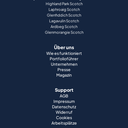
Highland Park Scotch
Laphroaig Scotch
Glenfiddich Scotch
Lagavulin Scotch
Ardbeg Scotch
Glenmorangie Scotch
Über uns
Wie es funktioniert
Portfolioführer
Unternehmen
Presse
Magazin
Support
AGB
Impressum
Datenschutz
Widerruf
Cookies
Arbeitsplätze