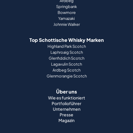
Ardbeg
Springbank
Bowmore
Yamazaki
Johnnie Walker
Top Schottische Whisky Marken
Highland Park Scotch
Laphroaig Scotch
Glenfiddich Scotch
Lagavulin Scotch
Ardbeg Scotch
Glenmorangie Scotch
Über uns
Wie es funktioniert
Portfolioführer
Unternehmen
Presse
Magazin