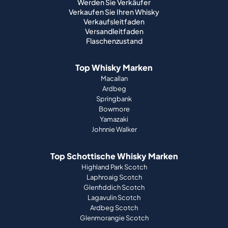
Werden Sie Verkäufer
Verkaufen Sie Ihren Whisky
Verkaufsleitfaden
Versandleitfaden
Flaschenzustand
Top Whisky Marken
Macallan
Ardbeg
Springbank
Bowmore
Yamazaki
Johnnie Walker
Top Schottische Whisky Marken
Highland Park Scotch
Laphroaig Scotch
Glenfiddich Scotch
Lagavulin Scotch
Ardbeg Scotch
Glenmorangie Scotch