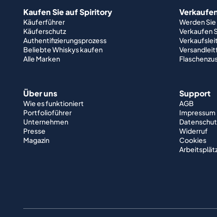
Kaufen Sie auf Spiritory
Verkaufen 
Käuferführer
Werden Sie
Käuferschutz
Verkaufen S
Authentifizierungsprozess
Verkaufslei
Beliebte Whiskys kaufen
Versandlei
Alle Marken
Flaschenzu
Über uns
Support
Wie es funktioniert
AGB
Portfolioführer
Impressum
Unternehmen
Datenschut
Presse
Widerruf
Magazin
Cookies
Arbeitsplät