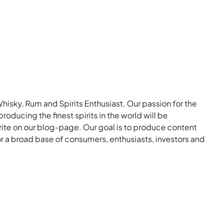
Whisky, Rum and Spirits Enthusiast. Our passion for the
roducing the finest spirits in the world will be
rite on our blog-page. Our goal is to produce content
for a broad base of consumers, enthusiasts, investors and