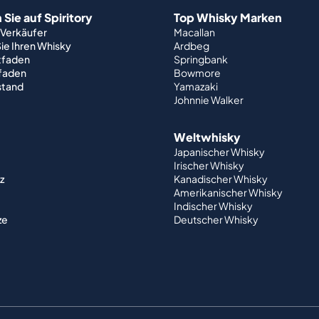
Sie auf Spiritory
Top Whisky Marken
 Verkäufer
Macallan
ie Ihren Whisky
Ardbeg
tfaden
Springbank
tfaden
Bowmore
stand
Yamazaki
Johnnie Walker
Weltwhisky
Japanischer Whisky
Irischer Whisky
z
Kanadischer Whisky
Amerikanischer Whisky
Indischer Whisky
ze
Deutscher Whisky