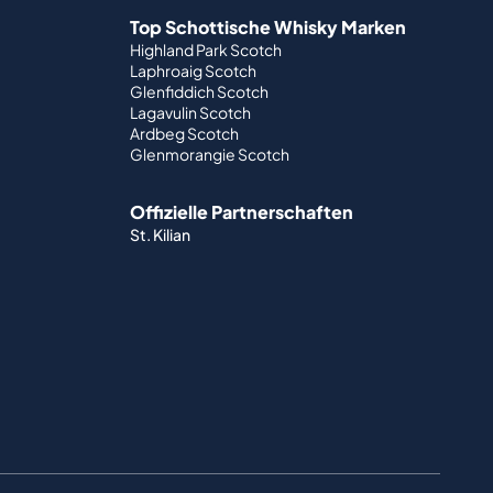
Top Schottische Whisky Marken
Highland Park Scotch
Laphroaig Scotch
Glenfiddich Scotch
Lagavulin Scotch
Ardbeg Scotch
Glenmorangie Scotch
Offizielle Partnerschaften
St. Kilian