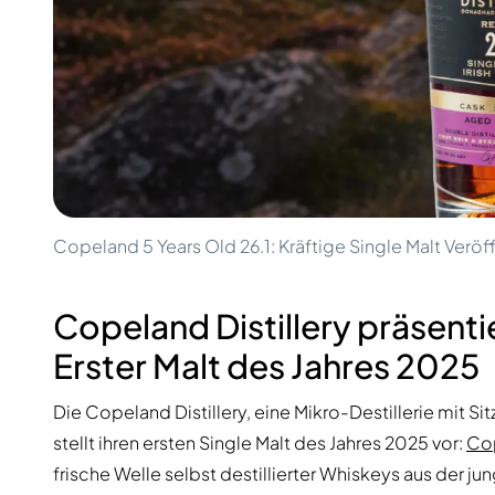
100-200€
Clase Azul
200-500€
Diplomatico
Kommende Veröffentlichungen
Don Julio
Gin Mare
Kollektionen
Mangabeiras
Kundenfavoriten
Hennessy
Rar & Sammlerstück
Martell
Limitierte Auflagen
Monkey 47
Geschlossene Brennerei
Remy Martin
Rauchiger Whisky
Ron Zacapa
Copeland 5 Years Old 26.1: Kräftige Single Malt Verö
Süßer Whisky
Copeland Distillery präsenti
Erster Malt des Jahres 2025
Die Copeland Distillery, eine Mikro-Destillerie mit S
stellt ihren ersten Single Malt des Jahres 2025 vor:
Cop
frische Welle selbst destillierter Whiskeys aus der ju