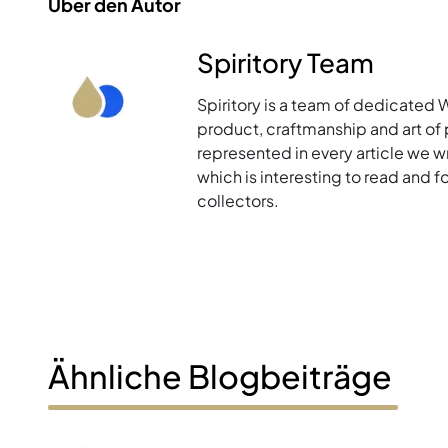
Über den Autor
Spiritory Team
Spiritory is a team of dedicated 
product, craftmanship and art of p
represented in every article we w
which is interesting to read and 
collectors.
Ähnliche Blogbeiträge