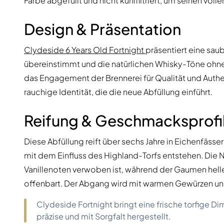
Farbe abgefüllt und nicht kühlfiltriert, um seinen vol
Design & Präsentation
Clydeside 6 Years Old Fortnight
präsentiert eine sau
übereinstimmt und die natürlichen Whisky-Töne ohne
das Engagement der Brennerei für Qualität und Authe
rauchige Identität, die die neue Abfüllung einführt.
Reifung & Geschmacksprofi
Diese Abfüllung reift über sechs Jahre in Eichenfäss
mit dem Einfluss des Highland-Torfs entstehen. Die N
Vanillenoten verwoben ist, während der Gaumen helle
offenbart. Der Abgang wird mit warmen Gewürzen u
Clydeside Fortnight bringt eine frische torfige Dim
präzise und mit Sorgfalt hergestellt.