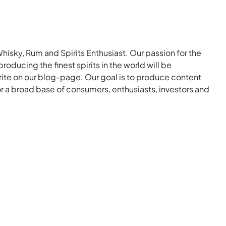
Whisky, Rum and Spirits Enthusiast. Our passion for the
roducing the finest spirits in the world will be
rite on our blog-page. Our goal is to produce content
for a broad base of consumers, enthusiasts, investors and