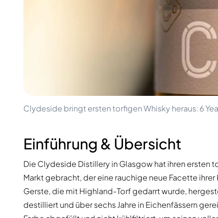
100-200€
Clase Azul
200-500€
Diplomatico
Kommende Veröffentlichungen
Don Julio
Gin Mare
Kollektionen
Mangabeiras
Kundenfavoriten
Hennessy
Rar & Sammlerstück
Martell
Limitierte Auflagen
Monkey 47
Geschlossene Brennerei
Remy Martin
Rauchiger Whisky
Ron Zacapa
Clydeside bringt ersten torfigen Whisky heraus: 6 Yea
Süßer Whisky
Einführung & Übersicht
Die Clydeside Distillery in Glasgow hat ihren ersten 
Markt gebracht, der eine rauchige neue Facette ihrer
Gerste, die mit Highland-Torf gedarrt wurde, hergest
destilliert und über sechs Jahre in Eichenfässern gere