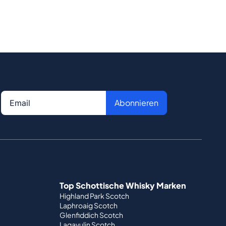
Abonnieren
Top Schottische Whisky Marken
Highland Park Scotch
Laphroaig Scotch
Glenfiddich Scotch
Lagavulin Scotch