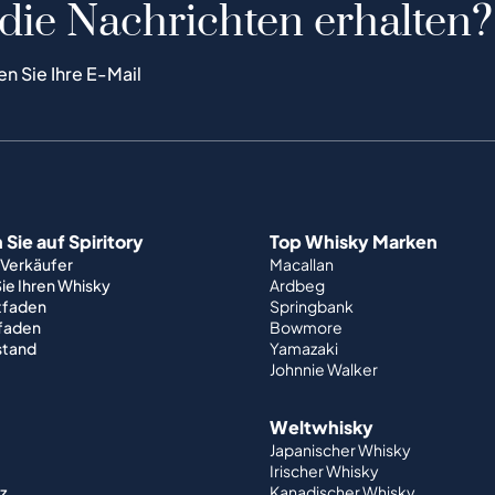
 die Nachrichten erhalten?
en Sie Ihre E-Mail
Sie auf Spiritory
Top Whisky Marken
 Verkäufer
Macallan
ie Ihren Whisky
Ardbeg
tfaden
Springbank
tfaden
Bowmore
stand
Yamazaki
Johnnie Walker
Weltwhisky
Japanischer Whisky
Irischer Whisky
z
Kanadischer Whisky