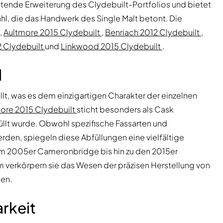
deutende Erweiterung des Clydebuilt-Portfolios und bietet
hl, die das Handwerk des Single Malt betont. Die
,
Aultmore 2015 Clydebuilt
,
Benriach 2012 Clydebuilt
,
2 Clydebuilt
und
Linkwood 2015 Clydebuilt
.
l
lt, was es dem einzigartigen Charakter der einzelnen
ore 2015 Clydebuilt
sticht besonders als Cask
llt wurde. Obwohl spezifische Fassarten und
rden, spiegeln diese Abfüllungen eine vielfältige
 dem 2005er Cameronbridge bis hin zu den 2015er
verkörpern sie das Wesen der präzisen Herstellung von
len.
rkeit