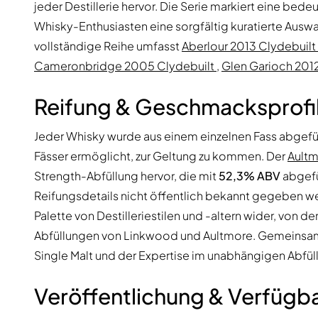
jeder Destillerie hervor. Die Serie markiert eine be
Whisky-Enthusiasten eine sorgfältig kuratierte Auswa
vollständige Reihe umfasst
Aberlour 2013 Clydebuilt
Cameronbridge 2005 Clydebuilt
,
Glen Garioch 201
Reifung & Geschmacksprofi
Jeder Whisky wurde aus einem einzelnen Fass abgefül
Fässer ermöglicht, zur Geltung zu kommen. Der
Aultm
Strength-Abfüllung hervor, die mit
52,3% ABV
abgefü
Reifungsdetails nicht öffentlich bekannt gegeben we
Palette von Destilleriestilen und -altern wider, von
Abfüllungen von Linkwood und Aultmore. Gemeinsam 
Single Malt und der Expertise im unabhängigen Abfül
Veröffentlichung & Verfügba