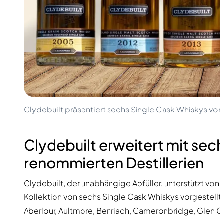
100-200€
Clase Azul
200-500€
Diplomatico
Kommende Veröffentlichungen
Don Julio
Gin Mare
Kollektionen
Mangabeiras
Kundenfavoriten
Hennessy
Rar & Sammlerstück
Martell
Limitierte Auflagen
Monkey 47
Geschlossene Brennerei
Remy Martin
Rauchiger Whisky
Ron Zacapa
Clydebuilt präsentiert sechs Single Cask Whiskys vo
Süßer Whisky
Clydebuilt erweitert mit se
renommierten Destillerien
Clydebuilt, der unabhängige Abfüller, unterstützt von
Kollektion von sechs Single Cask Whiskys vorgestellt
Aberlour, Aultmore, Benriach, Cameronbridge, Glen G