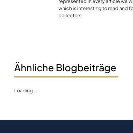
represented in every article we w
which is interesting to read and 
collectors.
Ähnliche Blogbeiträge
Loading...