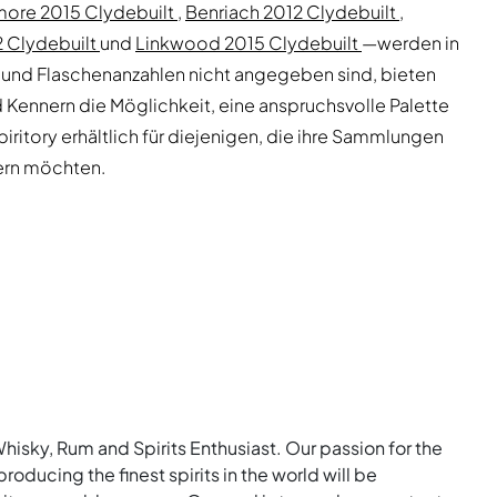
more 2015 Clydebuilt
,
Benriach 2012 Clydebuilt
,
2 Clydebuilt
und
Linkwood 2015 Clydebuilt
—werden in
 und Flaschenanzahlen nicht angegeben sind, bieten
Kennern die Möglichkeit, eine anspruchsvolle Palette
ritory erhältlich für diejenigen, die ihre Sammlungen
ern möchten.
Whisky, Rum and Spirits Enthusiast. Our passion for the
roducing the finest spirits in the world will be