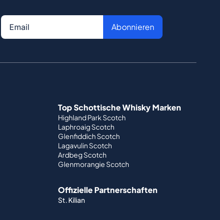
Abonnieren
Top Schottische Whisky Marken
Highland Park Scotch
Laphroaig Scotch
Glenfiddich Scotch
Lagavulin Scotch
Ardbeg Scotch
Glenmorangie Scotch
Offizielle Partnerschaften
St. Kilian