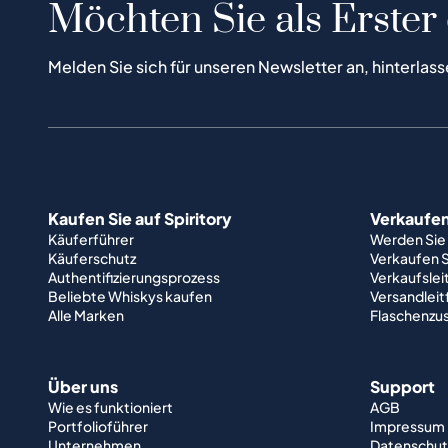
Möchten Sie als Erster
Melden Sie sich für unseren Newsletter an, hinterlass
Kaufen Sie auf Spiritory
Verkaufen 
Käuferführer
Werden Sie
Käuferschutz
Verkaufen S
Authentifizierungsprozess
Verkaufslei
Beliebte Whiskys kaufen
Versandlei
Alle Marken
Flaschenzu
Über uns
Support
Wie es funktioniert
AGB
Portfolioführer
Impressum
Unternehmen
Datenschut