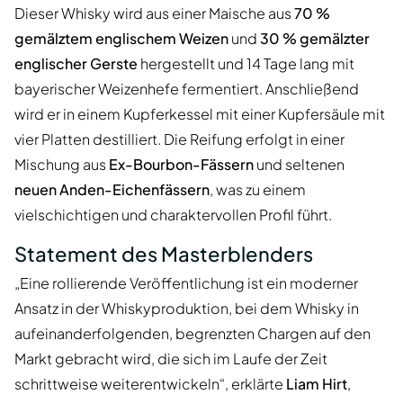
Dieser Whisky wird aus einer Maische aus
70 %
gemälztem englischem Weizen
und
30 % gemälzter
englischer Gerste
hergestellt und 14 Tage lang mit
bayerischer Weizenhefe fermentiert. Anschließend
wird er in einem Kupferkessel mit einer Kupfersäule mit
vier Platten destilliert. Die Reifung erfolgt in einer
Mischung aus
Ex-Bourbon-Fässern
und seltenen
neuen Anden-Eichenfässern
, was zu einem
vielschichtigen und charaktervollen Profil führt.
Statement des Masterblenders
„Eine rollierende Veröffentlichung ist ein moderner
Ansatz in der Whiskyproduktion, bei dem Whisky in
aufeinanderfolgenden, begrenzten Chargen auf den
Markt gebracht wird, die sich im Laufe der Zeit
schrittweise weiterentwickeln“, erklärte
Liam Hirt
,