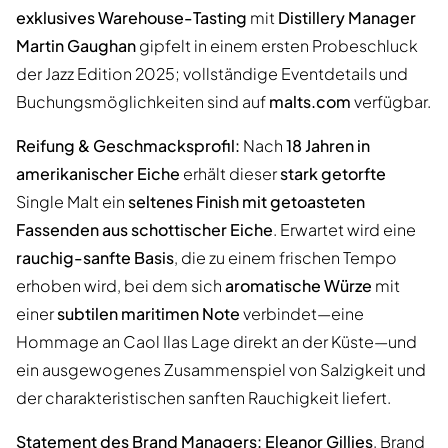
exklusives Warehouse-Tasting
mit
Distillery Manager
Martin Gaughan
gipfelt in einem ersten Probeschluck
der Jazz Edition 2025; vollständige Eventdetails und
Buchungsmöglichkeiten sind auf
malts.com
verfügbar.
Reifung & Geschmacksprofil:
Nach
18 Jahren in
amerikanischer Eiche
erhält dieser
stark getorfte
Single Malt ein
seltenes Finish mit getoasteten
Fassenden aus schottischer Eiche
. Erwartet wird eine
rauchig-sanfte Basis
, die zu einem frischen Tempo
erhoben wird, bei dem sich
aromatische Würze
mit
einer
subtilen maritimen Note
verbindet—eine
Hommage an Caol Ilas Lage direkt an der Küste—und
ein ausgewogenes Zusammenspiel von Salzigkeit und
der charakteristischen sanften Rauchigkeit liefert.
Statement des Brand Managers:
Eleanor Gillies
, Brand