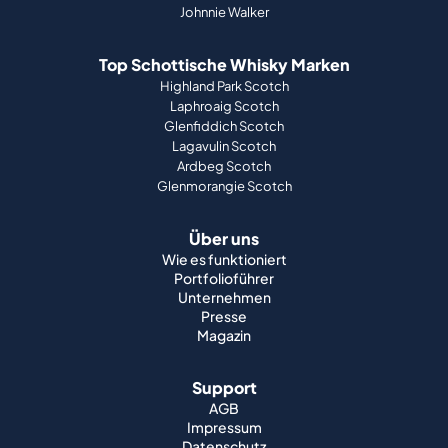
Johnnie Walker
Top Schottische Whisky Marken
Highland Park Scotch
Laphroaig Scotch
Glenfiddich Scotch
Lagavulin Scotch
Ardbeg Scotch
Glenmorangie Scotch
Über uns
Wie es funktioniert
Portfolioführer
Unternehmen
Presse
Magazin
Support
AGB
Impressum
Datenschutz