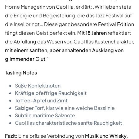
Home Managerin von Caol Ila, erklärt: „Wir lieben stets
die Energie und Begeisterung, die das Jazz Festival auf
die Insel bringt… Diese ganz besondere Festival Edition
fängt diesen Geist perfekt ein.
Mit 18 Jahren
reflektiert
die Abfüllung das Wesen von Caol Ilas Küstencharakter,
mit einem sanften, aber anhaltenden Ausklang von
glimmender Glut
.“
Tasting Notes
Süße
Konfektnoten
Kräftige pfeffrige Rauchigkeit
Toffee-Apfel
und
Zimt
Salziger Torf
, klar wie eine weiche Basslinie
Subtile maritime
Salznote
Caol Ilas
charakteristische sanfte Rauchigkeit
Fazit:
Eine präzise Verbindung von
Musik und Whisky
,