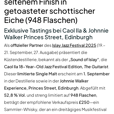
seltenem Finish in
getoasteter schottischer
Eiche (948 Flaschen)
Exklusive Tastings bei Caol Ila & Johnnie
Walker Princes Street, Edinburgh
Als
offizieller Partner
des
Islay Jazz Festival 2025
(19.–
21. September, 27. Ausgabe) präsentiert die
Küstendestillerie, bekannt als der
„Sound of Islay“
, die
Caol Ila 18-Year-Old Jazz Festival Edition,
The Guitarist
.
Dieser
limitierte Single Malt
erscheint am
1. September
in der Destillerie sowie in der
Johnnie Walker
Experience, Princes Street, Edinburgh
. Abgefüllt mit
52,8 % Vol.
und streng limitiert auf
948 Flaschen
,
beträgt der empfohlene Verkaufspreis
£250
—ein
Sammler-Whisky, der an ein dreitägiges Musikfestival