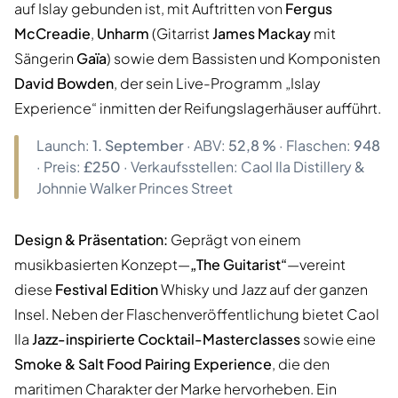
auf Islay gebunden ist, mit Auftritten von
Fergus
McCreadie
,
Unharm
(Gitarrist
James Mackay
mit
Sängerin
Gaïa
) sowie dem Bassisten und Komponisten
David Bowden
, der sein Live-Programm „Islay
Experience“ inmitten der Reifungslagerhäuser aufführt.
Launch:
1. September
· ABV:
52,8 %
· Flaschen:
948
· Preis:
£250
· Verkaufsstellen: Caol Ila Distillery &
Johnnie Walker Princes Street
Design & Präsentation:
Geprägt von einem
musikbasierten Konzept—
„The Guitarist“
—vereint
diese
Festival Edition
Whisky und Jazz auf der ganzen
Insel. Neben der Flaschenveröffentlichung bietet Caol
Ila
Jazz-inspirierte Cocktail-Masterclasses
sowie eine
Smoke & Salt Food Pairing Experience
, die den
maritimen Charakter der Marke hervorheben. Ein