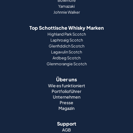
Bowmore
Yamazaki
Johnnie Walker
Top Schottische Whisky Marken
Highland Park Scotch
Laphroaig Scotch
Glenfiddich Scotch
Lagavulin Scotch
Ardbeg Scotch
Glenmorangie Scotch
Über uns
Wie es funktioniert
Portfolioführer
Unternehmen
Presse
Magazin
Support
AGB