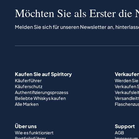
Möchten Sie als Erster die 
Melden Sie sich für unseren Newsletter an, hinterlass
Kaufen Sie auf Spiritory
Verkaufen 
Käuferführer
Werden Sie
Käuferschutz
Verkaufen S
Authentifizierungsprozess
Verkaufslei
Beliebte Whiskys kaufen
Versandlei
Alle Marken
Flaschenzu
Über uns
Support
Wie es funktioniert
AGB
Portfolioführer
Impressum