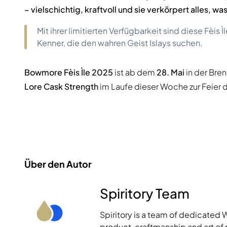
– vielschichtig, kraftvoll und sie verkörpert alles, w
Mit ihrer limitierten Verfügbarkeit sind diese Fè
Kenner, die den wahren Geist Islays suchen.
Bowmore Fèis Ìle 2025
ist ab dem
28. Mai
in der Bren
Lore Cask Strength
im Laufe dieser Woche zur Feier de
Über den Autor
Spiritory Team
Spiritory is a team of dedicated 
product, craftmanship and art of p