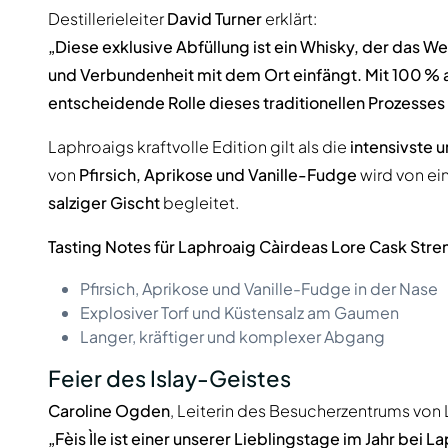
Destillerieleiter
David Turner
erklärt:
„Diese exklusive Abfüllung ist ein Whisky, der das W
und Verbundenheit mit dem Ort einfängt. Mit 100 % 
entscheidende Rolle dieses traditionellen Prozesses
Laphroaigs kraftvolle Edition gilt als die
intensivste 
von
Pfirsich, Aprikose und Vanille-Fudge
wird von ei
salziger Gischt
begleitet.
Tasting Notes für Laphroaig Càirdeas Lore Cask Stre
Pfirsich, Aprikose und Vanille-Fudge in der Nase
Explosiver Torf und Küstensalz am Gaumen
Langer, kräftiger und komplexer Abgang
Feier des Islay-Geistes
Caroline Ogden
, Leiterin des Besucherzentrums von 
„Fèis Ìle ist einer unserer Lieblingstage im Jahr bei 