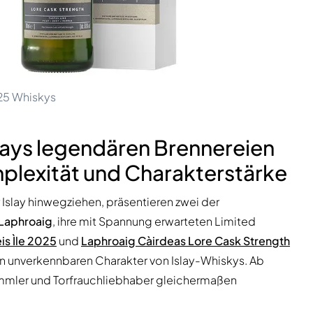
025 Whiskys
slays legendären Brennereien
lexität und Charakterstärke
 Islay hinwegziehen, präsentieren zwei der
Laphroaig
, ihre mit Spannung erwarteten Limited
s Ìle 2025
und
Laphroaig Càirdeas Lore Cask Strength
en unverkennbaren Charakter von Islay-Whiskys. Ab
ammler und Torfrauchliebhaber gleichermaßen