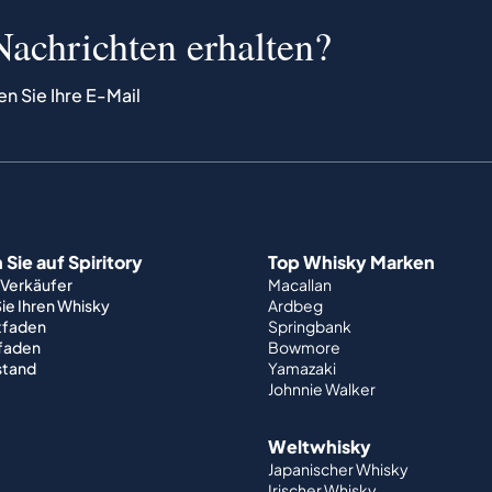
Nachrichten erhalten?
en Sie Ihre E-Mail
Sie auf Spiritory
Top Whisky Marken
 Verkäufer
Macallan
ie Ihren Whisky
Ardbeg
tfaden
Springbank
tfaden
Bowmore
stand
Yamazaki
Johnnie Walker
Weltwhisky
Japanischer Whisky
Irischer Whisky