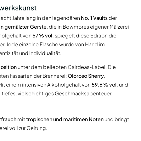
werkskunst
e acht Jahre lang in den legendären
No. 1 Vaults
der
n gemälzter Gerste
, die in Bowmores eigener Mälzerei
holgehalt von
57 % vol.
spiegelt diese Edition die
er. Jede einzelne Flasche wurde von Hand im
tizität und Individualität.
osition
unter dem beliebten Càirdeas-Label. Die
esten Fassarten der Brennerei:
Oloroso Sherry
,
 Mit einem intensiven Alkoholgehalt von
59,6 % vol.
und
n tiefes, vielschichtiges Geschmacksabenteuer.
rfrauch
mit
tropischen und maritimen Noten
und bringt
rei voll zur Geltung.