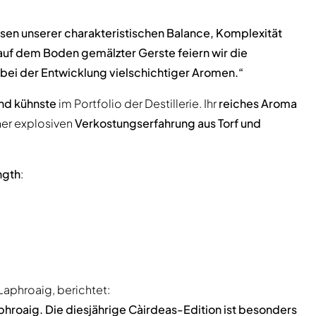
esen unserer charakteristischen Balance, Komplexität
auf dem Boden gemälzter Gerste feiern wir die
 bei der Entwicklung vielschichtiger Aromen.“
und kühnste
im Portfolio der Destillerie. Ihr
reiches Aroma
ner explosiven
Verkostungserfahrung aus Torf und
ngth
:
Laphroaig, berichtet:
Laphroaig. Die diesjährige Càirdeas-Edition ist besonders