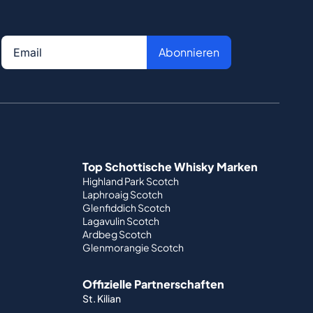
Abonnieren
Top Schottische Whisky Marken
Highland Park Scotch
Laphroaig Scotch
Glenfiddich Scotch
Lagavulin Scotch
Ardbeg Scotch
Glenmorangie Scotch
Offizielle Partnerschaften
St. Kilian