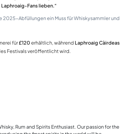
as Laphroaig-Fans lieben.“
is Ìle 2025-Abfüllungen ein Muss für Whiskysammler und
nerei für
£120
erhältlich, während
Laphroaig Càirdeas
s Festivals veröffentlicht wird.
Whisky, Rum and Spirits Enthusiast. Our passion for the
roducing the finest spirits in the world will be