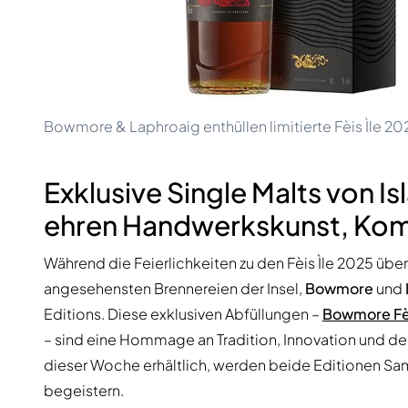
100-200€
Clase Azul
200-500€
Diplomatico
Kommende Veröffentlichungen
Don Julio
Gin Mare
Kollektionen
Mangabeiras
Kundenfavoriten
Hennessy
Rar & Sammlerstück
Bowmore & Laphroaig enthüllen limitierte Fèis Ìle 2
Martell
Limitierte Auflagen
Monkey 47
Geschlossene Brennerei
Remy Martin
Exklusive Single Malts von I
Rauchiger Whisky
Ron Zacapa
Süßer Whisky
ehren Handwerkskunst, Komp
Während die Feierlichkeiten zu den Fèis Ìle 2025 über
angesehensten Brennereien der Insel,
Bowmore
und
Editions. Diese exklusiven Abfüllungen –
Bowmore Fèi
– sind eine Hommage an Tradition, Innovation und d
dieser Woche erhältlich, werden beide Editionen S
begeistern.