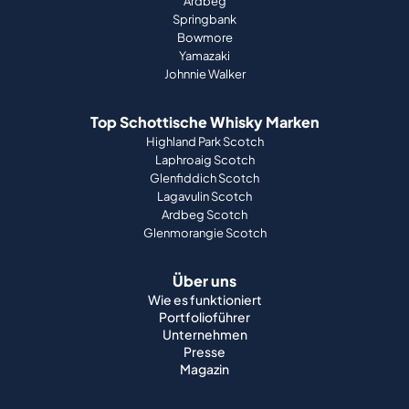
Ardbeg
Springbank
Bowmore
Yamazaki
Johnnie Walker
Top Schottische Whisky Marken
Highland Park Scotch
Laphroaig Scotch
Glenfiddich Scotch
Lagavulin Scotch
Ardbeg Scotch
Glenmorangie Scotch
Über uns
Wie es funktioniert
Portfolioführer
Unternehmen
Presse
Magazin