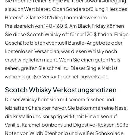
Sie möchten einen Single Malt, der sowohl Aufregung
als auch Wert bietet. Oban Sonderabfüllung “Herz des
Hafens” 12 Jahre 2025 liegt normalerweise im
Preisbereich von 140–160 $. Am Black Friday können
Sie diese Scotch Whisky oft für nur 120 $ finden. Einige
Geschäfte bieten eventuell Bundle-Angebote oder
kostenlosen Versand an, was diesen Whisky noch
erschwinglicher macht. Wenn Sie einen guten Preis
sehen, greifen Sie schnell zu. Dieser Single Malt ist
während großer Verkäufe schnell ausverkauft.
Scotch Whisky Verkostungsnotizen
Dieser Whisky hebt sich mit seinem frischen und
lebhaften Charakter hervor. Sie bekommen eine Nase,
die kristallin und knusprig wirkt, mit Hinweisen auf
Vanille, Karamellbonbons und Digestive-Keksen. Süße
Noten von Wildblütenhonig und weißer Schokolade