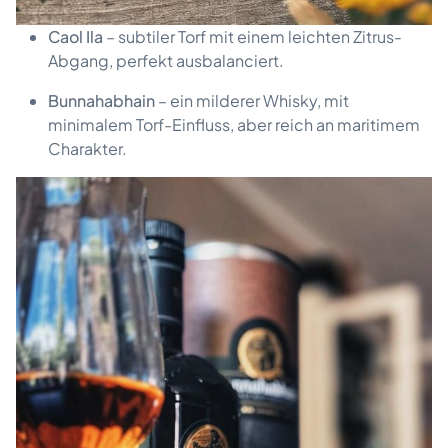
Caol Ila
– subtiler Torf mit einem leichten Zitrus-
Abgang, perfekt ausbalanciert.
Bunnahabhain
– ein milderer Whisky, mit
minimalem Torf-Einfluss, aber reich an maritimem
Charakter.