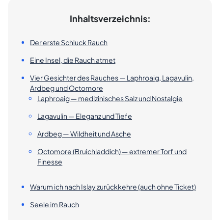
Inhaltsverzeichnis:
Der erste Schluck Rauch
Eine Insel, die Rauch atmet
Vier Gesichter des Rauches — Laphroaig, Lagavulin,
Ardbeg und Octomore
Laphroaig — medizinisches Salz und Nostalgie
Lagavulin — Eleganz und Tiefe
Ardbeg — Wildheit und Asche
Octomore (Bruichladdich) — extremer Torf und
Finesse
Warum ich nach Islay zurückkehre (auch ohne Ticket)
Seele im Rauch