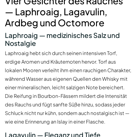
Vier Gesichter des Rauches
— Laphroaig, Lagavulin,
Ardbeg und Octomore
Laphroaig — medizinisches Salz und
Nostalgie
Laphroaig hebt sich durch seinen intensiven Torf,
erdige Aromen und Kräuternoten hervor. Torf aus
lokalen Mooren verleiht ihm einen rauchigen Charakter,
während Wasser aus eigenen Quellen den Whisky mit
einer mineralischen, leicht salzigen Note bereichert.
Die Reifung in Bourbon-Fässern mildert die Intensität
des Rauchs und fügt sanfte Süße hinzu, sodass jeder
Schluck nicht nur kühn, sondern auch nostalgisch ist —
wie eine Erinnerung an Islay in einer Flasche.
Lagavulin — Eleganz und Tiefe