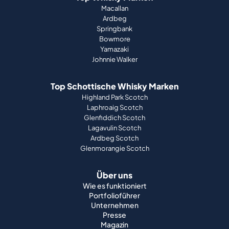
Macallan
Ardbeg
Springbank
Bowmore
Yamazaki
Johnnie Walker
Top Schottische Whisky Marken
Highland Park Scotch
Laphroaig Scotch
Glenfiddich Scotch
Lagavulin Scotch
Ardbeg Scotch
Glenmorangie Scotch
Über uns
Wie es funktioniert
Portfolioführer
Unternehmen
Presse
Magazin