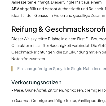
Jahreszeiten einfängt. Dieser Single Malt aus einem Fi
ABV
abgefüllt und betont Authentizität und Reinheit. 
ideal für den Genuss im Freien und gesellige Zusam
Reifung & Geschmacksprofi
Dieser Whisky reifte 11 Jahre in einem First Fill Bourb
Charakter mit sanfter Rauchigkeit verbindet. Die Abf
Geschmacksrichtungen, die zur Erkundung mit ein pa
Noten freizusetzen.
Ein handgefertigter Speyside Single Malt, der cr
Verkostungsnotizen
•
Nase:
Grüne Äpfel, Zitronen, Aprikosen, cremiger To
•
Gaumen:
Cremige und ölige Textur, Vanillepudding