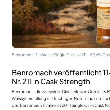
100-200€
Clase Azul
200-500€
Diplomatico
Kommende Veröffentlichungen
Don Julio
Gin Mare
Kollektionen
Mangabeiras
Kundenfavoriten
Hennessy
Rar & Sammlerstück
Martell
Limitierte Auflagen
Monkey 47
Geschlossene Brennerei
Remy Martin
Rauchiger Whisky
Ron Zacapa
Benromach 11 Jahre alt Single Cask Nr.211 - 59,6% Cas
Süßer Whisky
Benromach veröffentlicht 11
Nr.211 in Cask Strength
Benromach, die Speyside-Distillerie von Gordon & Mac
Whiskyherstellung mit fruchtigen Noten und subtiler 
den Benromach 11 Jahre alt 2014 Single Cask Cask Nr.2