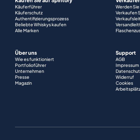
Kaufen Sie auf Spiritory
Verkaufen 
Käuferführer
Werden Sie
Käuferschutz
Verkaufen S
Authentifizierungsprozess
Verkaufslei
Beliebte Whiskys kaufen
Versandlei
Alle Marken
Flaschenzu
Über uns
Support
Wie es funktioniert
AGB
Portfolioführer
Impressum
Unternehmen
Datenschut
Presse
Widerruf
Magazin
Cookies
Arbeitsplät