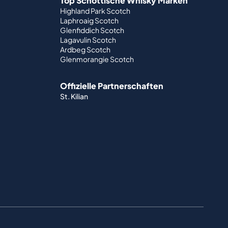
Top Schottische Whisky Marken
Highland Park Scotch
Laphroaig Scotch
Glenfiddich Scotch
Lagavulin Scotch
Ardbeg Scotch
Glenmorangie Scotch
Offizielle Partnerschaften
St. Kilian