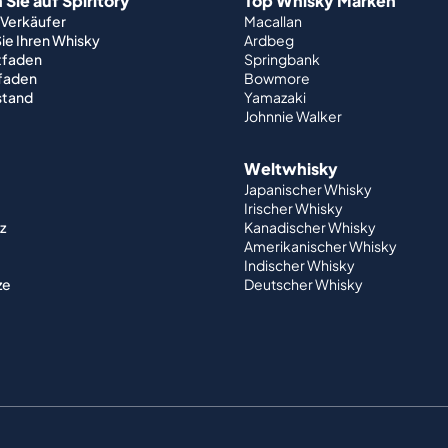
Sie auf Spiritory
Top Whisky Marken
 Verkäufer
Macallan
ie Ihren Whisky
Ardbeg
tfaden
Springbank
tfaden
Bowmore
stand
Yamazaki
Johnnie Walker
Weltwhisky
Japanischer Whisky
Irischer Whisky
z
Kanadischer Whisky
Amerikanischer Whisky
Indischer Whisky
ze
Deutscher Whisky