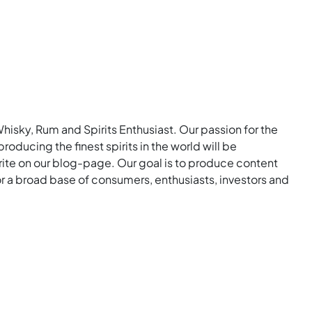
Whisky, Rum and Spirits Enthusiast. Our passion for the
roducing the finest spirits in the world will be
rite on our blog-page. Our goal is to produce content
for a broad base of consumers, enthusiasts, investors and