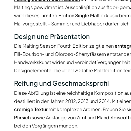
Maltings gewidmet ist. Ausschließlich aus floor-gemä
wird dieses
Limited Edition Single Malt
exklusiv beim 
Mai vorgestellt – Sammler und Liebhaber dürfen sich a
Design und Präsentation
Die Malting Season Fourth Edition zeigt einen
ernteg
Fill-Bourbon- und Oloroso-Sherryfässern entstanden
Handwerkskunst wider und verbindet Vergangenheit u
Designelemente, die über 120 Jahre Mälztradition feie
Reifung und Geschmacksprofil
Diese Abfüllung ist eine reichhaltige Komposition au
destilliert in den Jahren 2012, 2013 und 2014. Mit ein
cremige Textur
mit komplexen Aromen. Freuen Sie si
Pfirsich
sowie Anklänge von
Zimt
und
Mandelbiscotti
bei den Vorgängern münden.