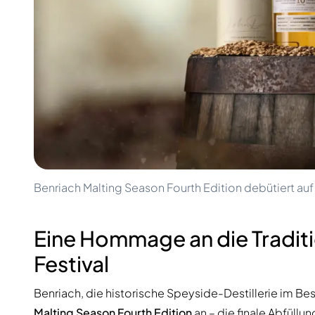
100-200€
Clase Azul
200-500€
Diplomatico
Kommende Veröffentlichungen
Don Julio
Gin Mare
Kollektionen
Mangabeiras
Kundenfavoriten
Hennessy
Rar & Sammlerstück
Martell
Limitierte Auflagen
Monkey 47
Geschlossene Brennerei
Remy Martin
Rauchiger Whisky
Ron Zacapa
Süßer Whisky
Benriach Malting Season Fourth Edition debütiert au
Eine Hommage an die Traditi
Festival
Benriach, die historische Speyside-Destillerie im Be
Malting Season Fourth Edition
an – die finale Abfüllun