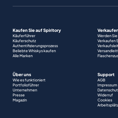
Kaufen Sie auf Spiritory
Verkaufen 
Käuferführer
Werden Sie
Käuferschutz
Verkaufen S
Authentifizierungsprozess
Verkaufslei
Beliebte Whiskys kaufen
Versandlei
Alle Marken
Flaschenzu
Über uns
Support
Wie es funktioniert
AGB
Portfolioführer
Impressum
Unternehmen
Datenschut
Presse
Widerruf
Magazin
Cookies
Arbeitsplät