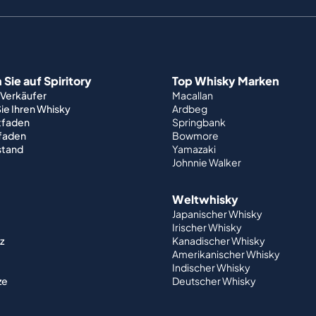
Sie auf Spiritory
Top Whisky Marken
 Verkäufer
Macallan
ie Ihren Whisky
Ardbeg
tfaden
Springbank
tfaden
Bowmore
stand
Yamazaki
Johnnie Walker
Weltwhisky
Japanischer Whisky
Irischer Whisky
z
Kanadischer Whisky
Amerikanischer Whisky
Indischer Whisky
ze
Deutscher Whisky