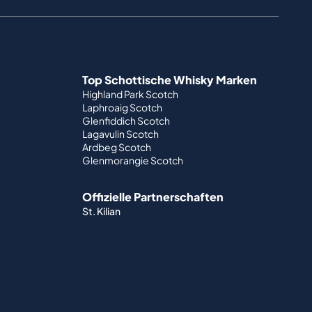
Top Schottische Whisky Marken
Highland Park Scotch
Laphroaig Scotch
Glenfiddich Scotch
Lagavulin Scotch
Ardbeg Scotch
Glenmorangie Scotch
Offizielle Partnerschaften
St. Kilian