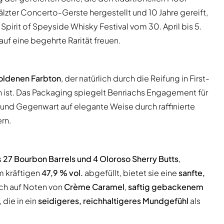
lzter Concerto-Gerste hergestellt und 10 Jahre gereift,
Spirit of Speyside Whisky Festival vom 30. April bis 5.
uf eine begehrte Rarität freuen.
oldenen Farbton
, der natürlich durch die Reifung in First-
 ist. Das Packaging spiegelt Benriachs Engagement für
nd Gegenwart auf elegante Weise durch raffinierte
rn.
s
27 Bourbon Barrels und 4 Oloroso Sherry Butts
,
em kräftigen
47,9 % vol.
abgefüllt, bietet sie eine
sanfte,
ch auf Noten von
Crème Caramel
,
saftig gebackenem
, die in ein
seidigeres, reichhaltigeres Mundgefühl
als