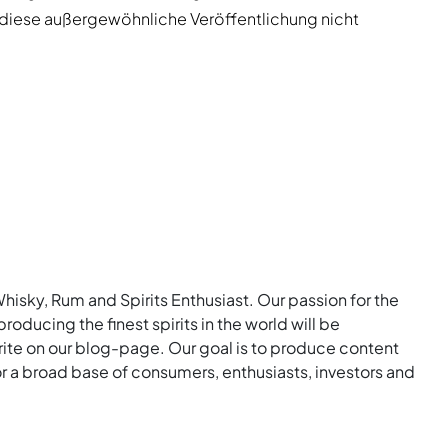
 diese außergewöhnliche Veröffentlichung nicht
Whisky, Rum and Spirits Enthusiast. Our passion for the
roducing the finest spirits in the world will be
rite on our blog-page. Our goal is to produce content
for a broad base of consumers, enthusiasts, investors and