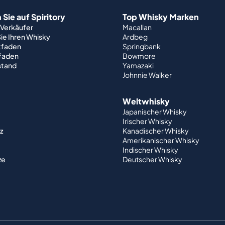
Sie auf Spiritory
Top Whisky Marken
 Verkäufer
Macallan
ie Ihren Whisky
Ardbeg
tfaden
Springbank
tfaden
Bowmore
stand
Yamazaki
Johnnie Walker
Weltwhisky
Japanischer Whisky
Irischer Whisky
z
Kanadischer Whisky
Amerikanischer Whisky
Indischer Whisky
ze
Deutscher Whisky