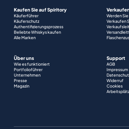
Kaufen Sie auf Spiritory
Verkaufen 
Käuferführer
Werden Sie
Käuferschutz
Verkaufen S
Authentifizierungsprozess
Verkaufslei
Beliebte Whiskys kaufen
Versandlei
Alle Marken
Flaschenzu
Über uns
Support
Wie es funktioniert
AGB
Portfolioführer
Impressum
Unternehmen
Datenschut
Presse
Widerruf
Magazin
Cookies
Arbeitsplät