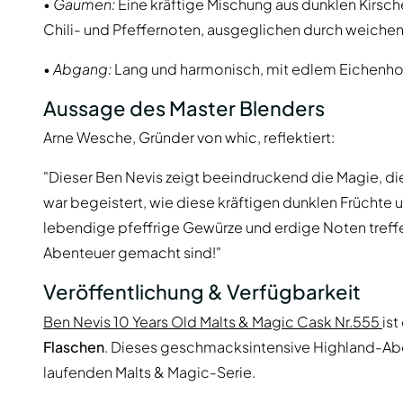
•
Gaumen:
Eine kräftige Mischung aus dunklen Kirsche
Chili- und Pfeffernoten, ausgeglichen durch weiche
•
Abgang:
Lang und harmonisch, mit edlem Eichenho
Aussage des Master Blenders
Arne Wesche, Gründer von whic, reflektiert:
"Dieser Ben Nevis zeigt beeindruckend die Magie, di
war begeistert, wie diese kräftigen dunklen Früchte u
lebendige pfeffrige Gewürze und erdige Noten treffe
Abenteuer gemacht sind!"
Veröffentlichung & Verfügbarkeit
Ben Nevis 10 Years Old Malts & Magic Cask Nr.555
ist
Flaschen
. Dieses geschmacksintensive Highland-Abente
laufenden Malts & Magic-Serie.