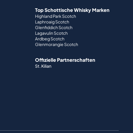
Top Schottische Whisky Marken
Highland Park Scotch
Laphroaig Scotch
Glenfiddich Scotch
Lagavulin Scotch
Ardbeg Scotch
Glenmorangie Scotch
Offizielle Partnerschaften
St. Kilian