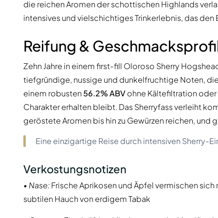
die reichen Aromen der schottischen Highlands verlage
intensives und vielschichtiges Trinkerlebnis, das den
Reifung & Geschmacksprofi
Zehn Jahre in einem first-fill Oloroso Sherry Hogshead
tiefgründige, nussige und dunkelfruchtige Noten, die 
einem robusten
56.2% ABV
ohne Kältefiltration oder
Charakter erhalten bleibt. Das Sherryfass verleiht k
geröstete Aromen bis hin zu Gewürzen reichen, und gi
Eine einzigartige Reise durch intensiven Sherry-E
Verkostungsnotizen
•
Nase:
Frische Aprikosen und Äpfel vermischen sic
subtilen Hauch von erdigem Tabak