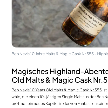
100-200€
Clase Azul
200-500€
Diplomatico
Kommende Veröffentlichungen
Don Julio
Gin Mare
Kollektionen
Mangabeiras
Kundenfavoriten
Hennessy
Rar & Sammlerstück
Martell
Limitierte Auflagen
Monkey 47
Geschlossene Brennerei
Remy Martin
Rauchiger Whisky
Ron Zacapa
Ben Nevis 10 Jahre Malts & Magic Cask Nr.555 - High
Süßer Whisky
Magisches Highland-Abenteu
Old Malts & Magic Cask Nr.
Ben Nevis 10 Years Old Malts & Magic Cask Nr.555
ist
whic, die einen 10-jährigen Single Malt aus der Ben N
eröffnet ein neues Kapitel in der von Fantasie inspir