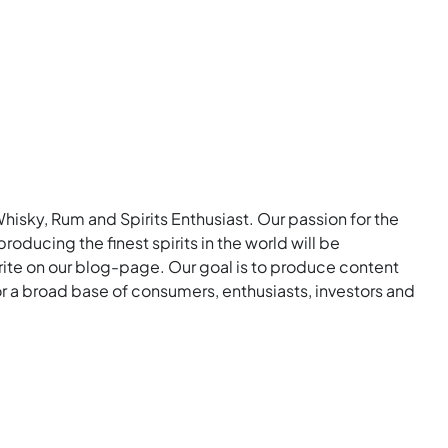
Whisky, Rum and Spirits Enthusiast. Our passion for the
roducing the finest spirits in the world will be
rite on our blog-page. Our goal is to produce content
for a broad base of consumers, enthusiasts, investors and