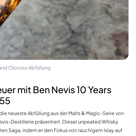
land Oloroso Abfüllung
er mit Ben Nevis 10 Years
555
 die neueste Abfüllung aus der Malts & Magic-Serie von
evis-Destillerie präsentiert. Dieser unpeated Whisky
ierten Saga, indem er den Fokus von rauchigem Islay auf