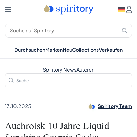
Durchsuchen
Marken
Neu
Collections
Verkaufen
Spiritory News
Autoren
13.10.2025
Spiritory Team
Auchroisk 10 Jahre Liquid
Sunshine Cosmic Casks -