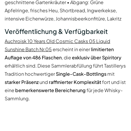
geschnittene Gartenkräuter •
Abgang
: Grüne
Apfelringe, frisches Heu, Shortbread, Ingwerkekse,
intensive Eichenwürze, Johannisbeerkonfitüre, Lakritz
Veröffentlichung & Verfügbarkeit
Auchroisk 10 Years Old Cosmic Casks 05 Liquid
Sunshine Batch Nr.05
erscheint in einer
limitierten
Auflage von 486 Flaschen
, die
exklusiv über Spiritory
erhältlich sind. Diese Sammlerabfüllung führt Tastillerys
Tradition hochwertiger
Single-Cask-Bottlings
mit
starker Präsenz
und
raffinierter Komplexität
fort und ist
eine
bemerkenswerte Bereicherung
für jede Whisky-
Sammlung.