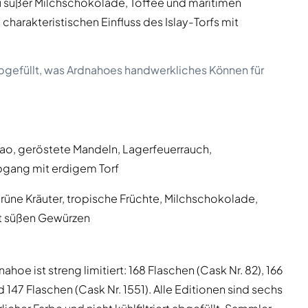
zu süßer Milchschokolade, Toffee und maritimen
charakteristischen Einfluss des Islay-Torfs mit
 abgefüllt, was Ardnahoes handwerkliches Können für
kao, geröstete Mandeln, Lagerfeuerrauch,
bgang mit erdigem Torf
 grüne Kräuter, tropische Früchte, Milchschokolade,
it süßen Gewürzen
hoe ist streng limitiert: 168 Flaschen (Cask Nr. 82), 166
d 147 Flaschen (Cask Nr. 1551). Alle Editionen sind sechs