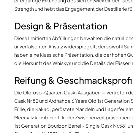
einzigartige Erkundung des sich entwickelnden Gesc
Strength und hebt das Engagement der Destillerie für
Design & Präsentation
Diese limitierten Abfüllungen bewahren die natürliche 
unverfälschten Ansatz widerspiegelt, der sowohl Sam
haben eine klassische Präsentation, die der hohen Qu
die Herkunft des Whiskys und die Details der Fässer 
Reifung & Geschmacksprofi
Die Oloroso-Quarter-Cask-Ausgaben — vertreten d
Cask Nr.82
und
Ardnahoe 6 Years Old 1st Generation 
Fülle, die Kakao, geröstete Mandeln und Lagerfeue
Meersalz kombiniert. In der Zwischenzeit präsentier
1st Generation Bourbon Barrel - Single Cask Nr.581
u