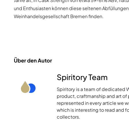
Jahre alt, in Cask Strength von etwa 59–61% ABV, natür
und Enthusiasten können diese seltenen Abfüllungen 
Weinhandelsgesellschaft Bremen finden.
Über den Autor
Spiritory Team
Spiritory is a team of dedicated 
product, craftmanship and art of p
represented in every article we w
which is interesting to read and 
collectors.