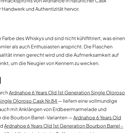
hmacksprofils von Ardnahoe in natürlicher Cask
 Handwerk und Authentizität hervor.
Farbe des Whiskys und sind nicht kühlfiltriert, was einen
mler als auch Enthusiasten anspricht. Die Flaschen
alität innen gerecht wird und die Aufmerksamkeit auf
lenkt, um die Neugier von Kennern zu wecken.
l
urch
Ardnahoe 6 Years Old 1st Generation Single Oloroso
Single Oloroso Cask Nr.84
— liefern eine vollmundige
rrauch mit Anklängen von Erdbeermarmelade und
en die Bourbon Barrel-Varianten —
Ardnahoe 6 Years Old
nd
Ardnahoe 6 Years Old 1st Generation Bourbon Barrel -