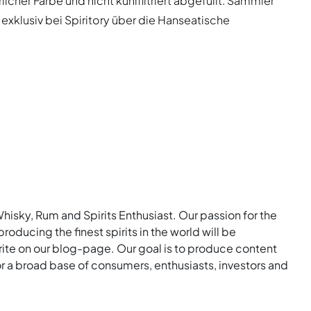
licher Farbe und nicht kühlfiltriert abgefüllt. Sammler
exklusiv bei Spiritory über die Hanseatische
Whisky, Rum and Spirits Enthusiast. Our passion for the
roducing the finest spirits in the world will be
rite on our blog-page. Our goal is to produce content
for a broad base of consumers, enthusiasts, investors and