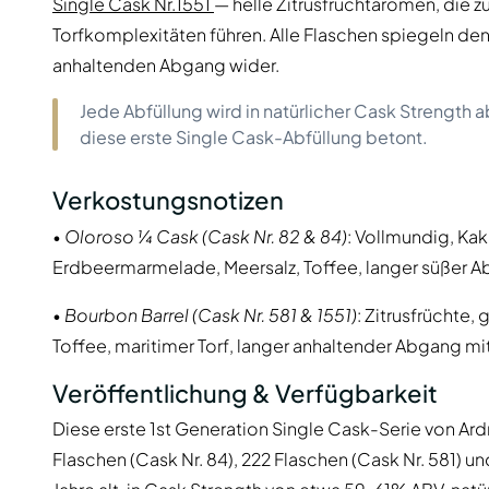
Single Cask Nr.1551
— helle Zitrusfruchtaromen, die 
Torfkomplexitäten führen. Alle Flaschen spiegeln den 
anhaltenden Abgang wider.
Jede Abfüllung wird in natürlicher Cask Strength
diese erste Single Cask-Abfüllung betont.
Verkostungsnotizen
•
Oloroso ¼ Cask (Cask Nr. 82 & 84)
: Vollmundig, Ka
Erdbeermarmelade, Meersalz, Toffee, langer süßer A
•
Bourbon Barrel (Cask Nr. 581 & 1551)
: Zitrusfrüchte,
Toffee, maritimer Torf, langer anhaltender Abgang m
Veröffentlichung & Verfügbarkeit
Diese erste 1st Generation Single Cask-Serie von Ardna
Flaschen (Cask Nr. 84), 222 Flaschen (Cask Nr. 581) un