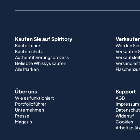
Kaufen Sie auf Spiritory
Verkaufen 
Käuferführer
Werden Sie
Käuferschutz
Verkaufen S
Authentifizierungsprozess
Verkaufslei
Beliebte Whiskys kaufen
Versandlei
Alle Marken
Flaschenzu
Über uns
Support
Wie es funktioniert
AGB
Portfolioführer
Impressum
Unternehmen
Datenschut
Presse
Widerruf
Magazin
Cookies
Arbeitsplät