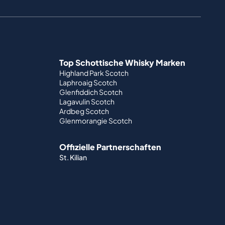
Top Schottische Whisky Marken
Highland Park Scotch
Laphroaig Scotch
Glenfiddich Scotch
Lagavulin Scotch
Ardbeg Scotch
Glenmorangie Scotch
Offizielle Partnerschaften
St. Kilian