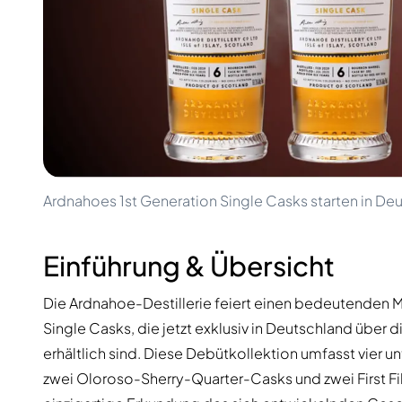
100-200€
Clase Azul
200-500€
Diplomatico
Kommende Veröffentlichungen
Don Julio
Gin Mare
Kollektionen
Mangabeiras
Kundenfavoriten
Hennessy
Rar & Sammlerstück
Martell
Limitierte Auflagen
Monkey 47
Geschlossene Brennerei
Remy Martin
Rauchiger Whisky
Ron Zacapa
Ardnahoes 1st Generation Single Casks starten in De
Süßer Whisky
Einführung & Übersicht
Die Ardnahoe-Destillerie feiert einen bedeutenden Me
Single Casks, die jetzt exklusiv in Deutschland übe
erhältlich sind. Diese Debütkollektion umfasst vier u
zwei Oloroso-Sherry-Quarter-Casks und zwei First Fil