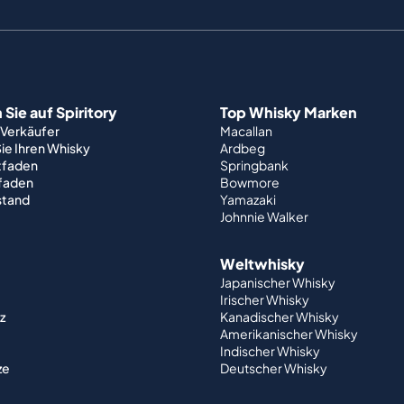
Sie auf Spiritory
Top Whisky Marken
 Verkäufer
Macallan
ie Ihren Whisky
Ardbeg
tfaden
Springbank
tfaden
Bowmore
stand
Yamazaki
Johnnie Walker
Weltwhisky
Japanischer Whisky
Irischer Whisky
z
Kanadischer Whisky
Amerikanischer Whisky
Indischer Whisky
ze
Deutscher Whisky