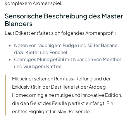
komplexem Aromenspiel.
Sensorische Beschreibung des Master
Blenders
Laut Etikett entfaltet sich folgendes Aromenprofil:
Noten von
rauchigem Fudge
und
süßer Banane
,
dazu
Kiefer
und
Fenchel
Cremiges Mundgefühl
mit Nuancen von
Menthol
und
würzigem Kaffee
Mit seiner seltenen Rumfass-Reifung und der
Exklusivität in der Destillerie ist der Ardbeg
Homecoming eine mutige und innovative Edition,
die den Geist des Feis Ile perfekt einfängt. Ein
echtes Highlight für Islay-Reisende.