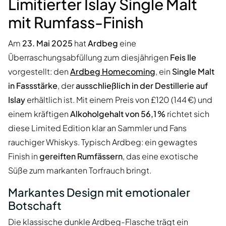
Limitierter Islay Single Malt
mit Rumfass-Finish
Am
23. Mai 2025
hat
Ardbeg
eine
Überraschungsabfüllung zum diesjährigen
Feis Ile
vorgestellt: den
Ardbeg Homecoming
, ein
Single Malt
in Fassstärke
, der
ausschließlich in der Destillerie auf
Islay
erhältlich ist. Mit einem Preis von £120 (144 €) und
einem kräftigen
Alkoholgehalt von 56,1 %
richtet sich
diese Limited Edition klar an Sammler und Fans
rauchiger Whiskys. Typisch Ardbeg: ein gewagtes
Finish in
gereiften Rumfässern
, das eine exotische
Süße zum markanten Torfrauch bringt.
Markantes Design mit emotionaler
Botschaft
Die klassische dunkle Ardbeg-Flasche trägt ein