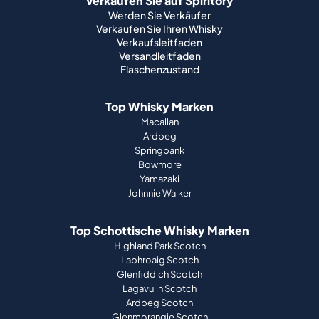
Verkaufen Sie auf Spiritory
Werden Sie Verkäufer
Verkaufen Sie Ihren Whisky
Verkaufsleitfaden
Versandleitfaden
Flaschenzustand
Top Whisky Marken
Macallan
Ardbeg
Springbank
Bowmore
Yamazaki
Johnnie Walker
Top Schottische Whisky Marken
Highland Park Scotch
Laphroaig Scotch
Glenfiddich Scotch
Lagavulin Scotch
Ardbeg Scotch
Glenmorangie Scotch