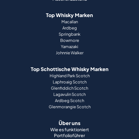
Top Whisky Marken
Macallan
Ardbeg
Springbank
Bowmore
Yamazaki
Johnnie Walker
Top Schottische Whisky Marken
Highland Park Scotch
Laphroaig Scotch
Glenfiddich Scotch
Lagavulin Scotch
Ardbeg Scotch
Glenmorangie Scotch
Über uns
Wie es funktioniert
Portfolioführer