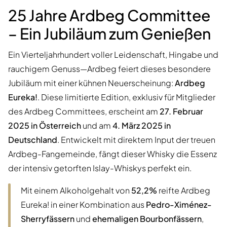
25 Jahre Ardbeg Committee
– Ein Jubiläum zum Genießen
Ein Vierteljahrhundert voller Leidenschaft, Hingabe und
rauchigem Genuss—Ardbeg feiert dieses besondere
Jubiläum mit einer kühnen Neuerscheinung:
Ardbeg
Eureka!
. Diese limitierte Edition, exklusiv für Mitglieder
des Ardbeg Committees, erscheint am
27. Februar
2025 in Österreich
und am
4. März 2025 in
Deutschland
. Entwickelt mit direktem Input der treuen
Ardbeg-Fangemeinde, fängt dieser Whisky die Essenz
der intensiv getorften Islay-Whiskys perfekt ein.
Mit einem Alkoholgehalt von
52,2%
reifte Ardbeg
Eureka! in einer Kombination aus
Pedro-Ximénez-
Sherryfässern
und
ehemaligen Bourbonfässern
,