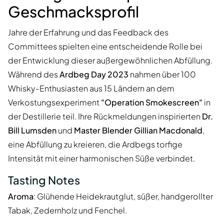
Geschmacksprofil
Jahre der Erfahrung und das Feedback des
Committees spielten eine entscheidende Rolle bei
der Entwicklung dieser außergewöhnlichen Abfüllung.
Während des
Ardbeg Day 2023
nahmen über 100
Whisky-Enthusiasten aus 15 Ländern an dem
Verkostungsexperiment
"Operation Smokescreen"
in
der Destillerie teil. Ihre Rückmeldungen inspirierten
Dr.
Bill Lumsden
und
Master Blender Gillian Macdonald
,
eine Abfüllung zu kreieren, die Ardbegs torfige
Intensität mit einer harmonischen Süße verbindet.
Tasting Notes
Aroma
: Glühende Heidekrautglut, süßer, handgerollter
Tabak, Zedernholz und Fenchel.