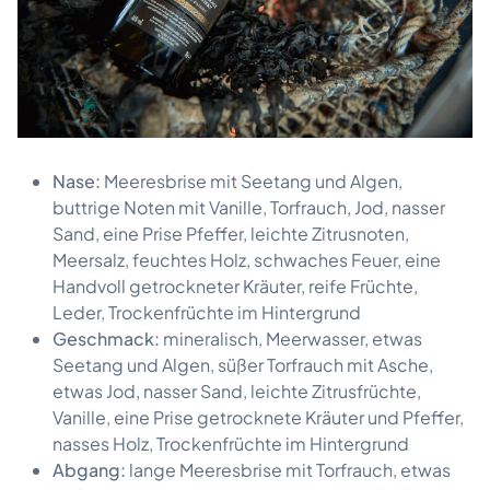
Nase:
Meeresbrise mit Seetang und Algen,
buttrige Noten mit Vanille, Torfrauch, Jod, nasser
Sand, eine Prise Pfeffer, leichte Zitrusnoten,
Meersalz, feuchtes Holz, schwaches Feuer, eine
Handvoll getrockneter Kräuter, reife Früchte,
Leder, Trockenfrüchte im Hintergrund
Geschmack:
mineralisch, Meerwasser, etwas
Seetang und Algen, süßer Torfrauch mit Asche,
etwas Jod, nasser Sand, leichte Zitrusfrüchte,
Vanille, eine Prise getrocknete Kräuter und Pfeffer,
nasses Holz, Trockenfrüchte im Hintergrund
Abgang:
lange Meeresbrise mit Torfrauch, etwas