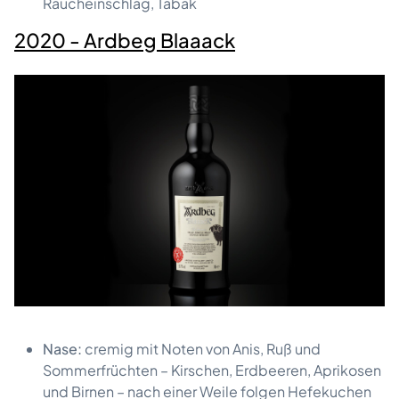
Raucheinschlag, Tabak
2020 - Ardbeg Blaaack
Nase:
cremig mit Noten von Anis, Ruß und
Sommerfrüchten – Kirschen, Erdbeeren, Aprikosen
und Birnen – nach einer Weile folgen Hefekuchen