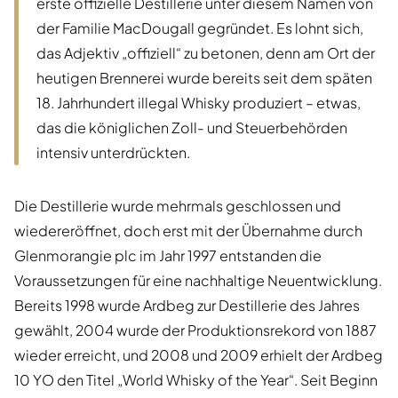
erste offizielle Destillerie unter diesem Namen von
der Familie MacDougall gegründet. Es lohnt sich,
das Adjektiv „offiziell“ zu betonen, denn am Ort der
heutigen Brennerei wurde bereits seit dem späten
18. Jahrhundert illegal Whisky produziert – etwas,
das die königlichen Zoll- und Steuerbehörden
intensiv unterdrückten.
Die Destillerie wurde mehrmals geschlossen und
wiedereröffnet, doch erst mit der Übernahme durch
Glenmorangie plc im Jahr 1997 entstanden die
Voraussetzungen für eine nachhaltige Neuentwicklung.
Bereits 1998 wurde Ardbeg zur Destillerie des Jahres
gewählt, 2004 wurde der Produktionsrekord von 1887
wieder erreicht, und 2008 und 2009 erhielt der Ardbeg
10 YO den Titel „World Whisky of the Year“. Seit Beginn