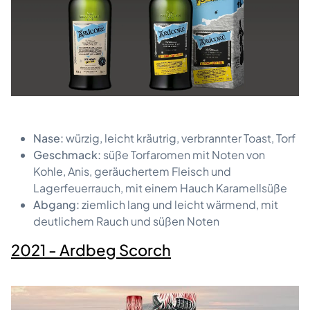
Nase:
würzig, leicht kräutrig, verbrannter Toast, Torf
Geschmack:
süße Torfaromen mit Noten von
Kohle, Anis, geräuchertem Fleisch und
Lagerfeuerrauch, mit einem Hauch Karamellsüße
Abgang:
ziemlich lang und leicht wärmend, mit
deutlichem Rauch und süßen Noten
2021 - Ardbeg Scorch