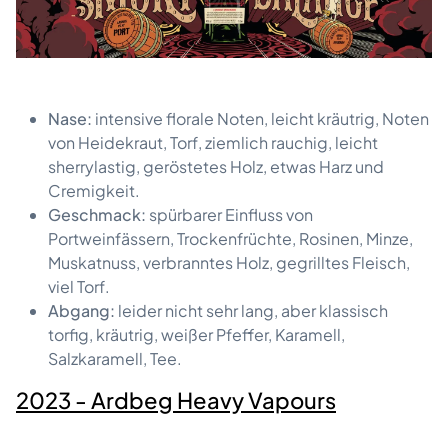
Nase:
intensive florale Noten, leicht kräutrig, Noten
von Heidekraut, Torf, ziemlich rauchig, leicht
sherrylastig, geröstetes Holz, etwas Harz und
Cremigkeit.
Geschmack:
spürbarer Einfluss von
Portweinfässern, Trockenfrüchte, Rosinen, Minze,
Muskatnuss, verbranntes Holz, gegrilltes Fleisch,
viel Torf.
Abgang:
leider nicht sehr lang, aber klassisch
torfig, kräutrig, weißer Pfeffer, Karamell,
Salzkaramell, Tee.
2023 - Ardbeg Heavy Vapours