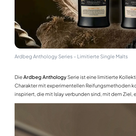
100-200€
Clase Azul
200-500€
Diplomatico
Kommende Veröffentlichungen
Don Julio
Gin Mare
Kollektionen
Mangabeiras
Kundenfavoriten
Hennessy
Rar & Sammlerstück
Martell
Limitierte Auflagen
Monkey 47
Ardbeg Anthology Series – Limitierte Single Malts
Geschlossene Brennerei
Remy Martin
Rauchiger Whisky
Ron Zacapa
Süßer Whisky
Die
Ardbeg Anthology
Serie ist eine limitierte Kolle
Charakter mit experimentellen Reifungsmethoden kom
inspiriert, die mit Islay verbunden sind, mit dem Ziel