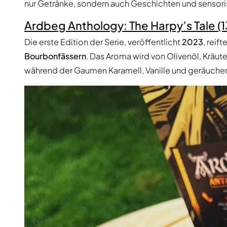
nur Getränke, sondern auch Geschichten und sensori
Ardbeg Anthology: The Harpy’s Tale (1
Die erste Edition der Serie, veröffentlicht
2023
, reift
Bourbonfässern
. Das Aroma wird von Olivenöl, Kräut
während der Gaumen Karamell, Vanille und geräucher