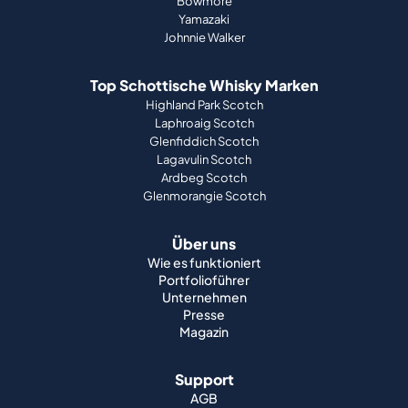
Bowmore
Yamazaki
Johnnie Walker
Top Schottische Whisky Marken
Highland Park Scotch
Laphroaig Scotch
Glenfiddich Scotch
Lagavulin Scotch
Ardbeg Scotch
Glenmorangie Scotch
Über uns
Wie es funktioniert
Portfolioführer
Unternehmen
Presse
Magazin
Support
AGB