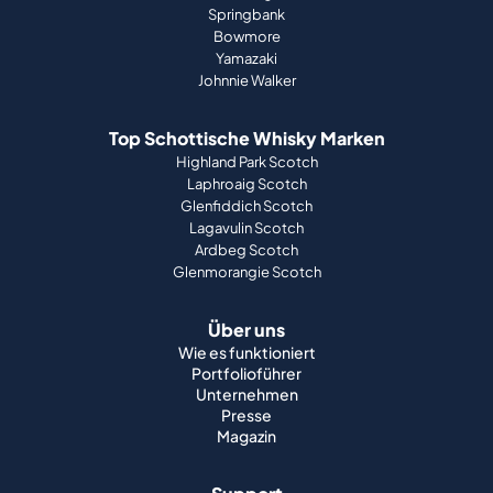
Springbank
Bowmore
Yamazaki
Johnnie Walker
Top Schottische Whisky Marken
Highland Park Scotch
Laphroaig Scotch
Glenfiddich Scotch
Lagavulin Scotch
Ardbeg Scotch
Glenmorangie Scotch
Über uns
Wie es funktioniert
Portfolioführer
Unternehmen
Presse
Magazin