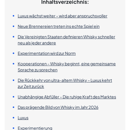
Inhaltsverzeichnis:
Luxus wächst weiter – wird aber anspruchsvoller
Neue Brennereien treten ins echte Spiel ein
Die Vereinigten Staaten definieren Whisky schneller
neu als jeder andere
Experimentation wird zur Norm
Kooperationen – Whisky beginnt, eine gemeinsame
Sprache zu sprechen
Die Rückkehr von ultra-altem Whisky – Luxus kehrt
zur Zeit zurück
Unabhängige Abfüller – Die ruhige Kraft des Marktes
Das prägende Bild von Whisky im Jahr 2026
Luxus
Experimentierung