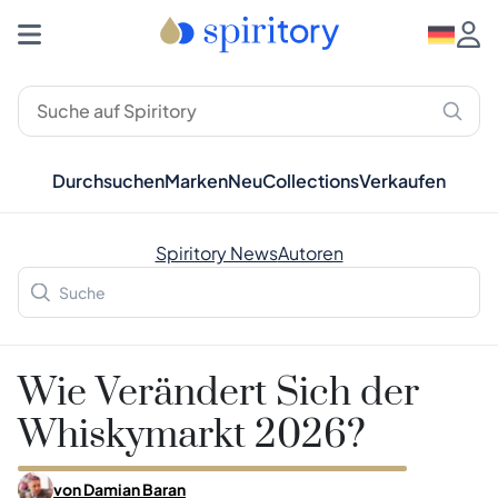
Durchsuchen
Marken
Neu
Collections
Verkaufen
Spiritory News
Autoren
Wie Verändert Sich der
Whiskymarkt 2026?
von
Damian Baran