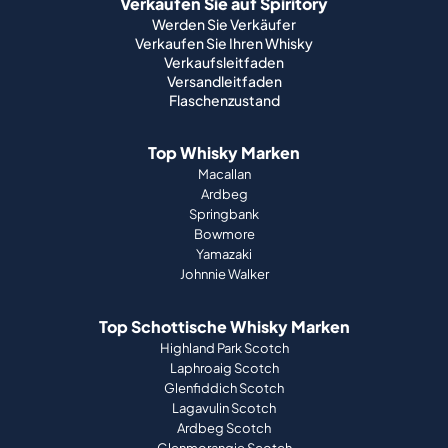
Verkaufen Sie auf Spiritory
Werden Sie Verkäufer
Verkaufen Sie Ihren Whisky
Verkaufsleitfaden
Versandleitfaden
Flaschenzustand
Top Whisky Marken
Macallan
Ardbeg
Springbank
Bowmore
Yamazaki
Johnnie Walker
Top Schottische Whisky Marken
Highland Park Scotch
Laphroaig Scotch
Glenfiddich Scotch
Lagavulin Scotch
Ardbeg Scotch
Glenmorangie Scotch