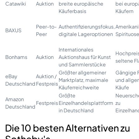
Catawiki
Auktion
breite europäische
bei europ
Käuferbasis
Käufern
Peer-to-
Authentifizierungsfokus,
Amerikan
BAXUS
Peer
digitale Lageroptionen
Spirituos
Internationales
Hochprei
Bonhams
Auktion
Auktionshaus für Kunst
seltene F
und Sammlerstücke
Größter allgemeiner
Gängige 
eBay
Auktion /
Marktplatz, maximale
und allge
Deutschland
Festpreis
Käuferreichweite
Käufe
Größte
Neuersch
Amazon
Festpreis
Einzelhandelsplattform
zu
Deutschland
in Deutschland
Einzelhan
Die 10 besten Alternativen zu