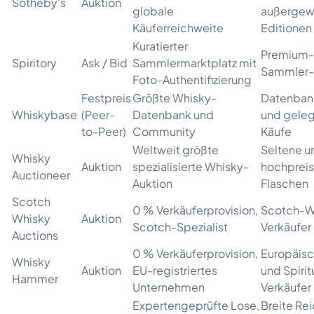
Sotheby's
Auktion
globale
außergew
Käuferreichweite
Editionen
Kuratierter
Premium-
Spiritory
Ask / Bid
Sammlermarktplatz mit
Sammler-
Foto-Authentifizierung
Festpreis
Größte Whisky-
Datenban
Whiskybase
(Peer-
Datenbank und
und geleg
to-Peer)
Community
Käufe
Weltweit größte
Seltene u
Whisky
Auktion
spezialisierte Whisky-
hochpreis
Auctioneer
Auktion
Flaschen
Scotch
0 % Verkäuferprovision,
Scotch-W
Whisky
Auktion
Scotch-Spezialist
Verkäufer
Auctions
0 % Verkäuferprovision,
Europäis
Whisky
Auktion
EU-registriertes
und Spiri
Hammer
Unternehmen
Verkäufer
Expertengeprüfte Lose,
Breite Re