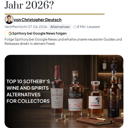
Jahr 2026?
von
Christopher Deutsch
Veröffentlicht
07.06.2026
·
Alternativen
·
8
Min. Lesezeit
Spiritory bei Google News folgen
Folge Spiritory bei Google News und erhalte unsere neuesten Guides und
Releases direkt in deinem Feed.