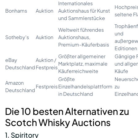
Internationales
Hochprei
Bonhams
Auktion
Auktionshaus für Kunst
seltene F
und Sammlerstücke
Trophäenf
Weltweit führendes
und
Sotheby's
Auktion
Auktionshaus,
außergew
Premium-Käuferbasis
Editionen
Größter allgemeiner
Gängige 
eBay
Auktion /
Marktplatz, maximale
und allge
Deutschland
Festpreis
Käuferreichweite
Käufe
Größte
Neuersch
Amazon
Festpreis
Einzelhandelsplattform
zu
Deutschland
in Deutschland
Einzelhan
Die 10 besten Alternativen zu
Scotch Whisky Auctions
1. Spiritory