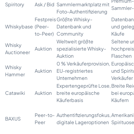
Premium-
Spiritory
Ask / Bid
Sammlermarktplatz mit
Sammler-
Foto-Authentifizierung
Festpreis
Größte Whisky-
Datenban
Whiskybase
(Peer-
Datenbank und
und geleg
to-Peer)
Community
Käufe
Weltweit größte
Seltene u
Whisky
Auktion
spezialisierte Whisky-
hochpreis
Auctioneer
Auktion
Flaschen
0 % Verkäuferprovision,
Europäis
Whisky
Auktion
EU-registriertes
und Spiri
Hammer
Unternehmen
Verkäufer
Expertengeprüfte Lose,
Breite Re
Catawiki
Auktion
breite europäische
bei europ
Käuferbasis
Käufern
Peer-to-
Authentifizierungsfokus,
Amerikan
BAXUS
Peer
digitale Lageroptionen
Spirituos