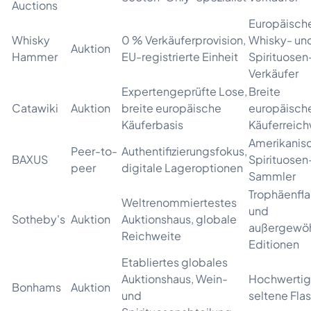
Auctions
Europäisch
Whisky
0 % Verkäuferprovision,
Whisky- un
Auktion
Hammer
EU-registrierte Einheit
Spirituosen
Verkäufer
Expertengeprüfte Lose,
Breite
Catawiki
Auktion
breite europäische
europäisch
Käuferbasis
Käuferreich
Amerikanis
Peer-to-
Authentifizierungsfokus,
BAXUS
Spirituosen
peer
digitale Lageroptionen
Sammler
Trophäenfl
Weltrenommiertestes
und
Sotheby's
Auktion
Auktionshaus, globale
außergewöh
Reichweite
Editionen
Etabliertes globales
Auktionshaus, Wein-
Hochwertig
Bonhams
Auktion
und
seltene Fla