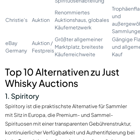
Spirituosenabteilung
Trophäenfl
Renommiertes
und
Christie's
Auktion
Auktionshaus, globales
außergewöh
Käufernetzwerk
Sammlung
Größter allgemeiner
Gängige Fl
eBay
Auktion /
Marktplatz, breiteste
und allgem
Germany
Festpreis
Käuferreichweite
Kauf
Top 10 Alternativen zu Just
Whisky Auctions
1. Spiritory
Spiritory ist die praktischste Alternative für Sammler
mit Sitz in Europa, die Premium- und Sammel-
Spirituosen mit einer transparenten Gebührenstruktur,
kontinuierlicher Verfügbarkeit und Authentifizierung bei