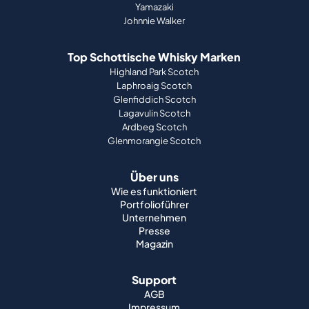
Yamazaki
Johnnie Walker
Top Schottische Whisky Marken
Highland Park Scotch
Laphroaig Scotch
Glenfiddich Scotch
Lagavulin Scotch
Ardbeg Scotch
Glenmorangie Scotch
Über uns
Wie es funktioniert
Portfolioführer
Unternehmen
Presse
Magazin
Support
AGB
Impressum