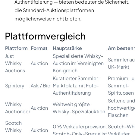
Authentifizierung — bieten bedeutende Sicherheit,
die Standard-Auktionsplattformen
möglicherweise nicht bieten.
Plattformvergleich
Plattform
Format
Hauptstärke
Am besten 
Just
Spezialisierte Whisky-
Sammler au
Whisky
Auktion
Auktion im Vereinigten
UK-Markt
Auctions
Königreich
Kuratierter Sammler-
Premium- u
Spiritory
Ask / Bid
Marktplatz mit Foto-
Sammel-
Authentifizierung
Spirituosen
Seltene un
Whisky
Weltweit größte
Auktion
hochwertig
Auctioneer
Whisky-Spezialauktion
Flaschen
Scotch
0 % Verkäuferprovision,
Scotch-Whi
Whisky
Auktion
Scotch-Only-Spezialist
Verkäufer