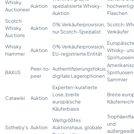
Whisky
Auktion
spezialisierte Whisky-
hochwertig
Auctioneer
Auktion
Flaschen
Scotch
0% Verkäuferprovision,
Scotch-Whi
Whisky
Auktion
nur Scotch-Spezialist
Verkäufer
Auctions
Europäisch
Whisky
0% Verkäuferprovision,
Auktion
Whisky- un
Hammer
EU-registrierte Entität
Spirituosen
Amerikanis
Peer-to-
Authentifizierungsfokus,
BAXUS
Spirituosen
peer
digitale Lageroptionen
Sammler
Experten-kuratierte
Lose, breite
Breite euro
Catawiki
Auktion
europäische
Käuferreich
Käuferbasis
Trophäenfl
Weltgrößtes
und
Sotheby's
Auktion
Auktionshaus, globale
außergewöh