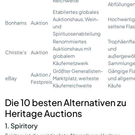
Reichweite
Abfüllunge
Etabliertes globales
Auktionshaus, Wein-
Hochwertig
Bonhams
Auktion
und
seltene Fla
Spirituosenabteilung
Renommiertes
Trophäenfl
Auktionshaus mit
und
Christie's
Auktion
globalem
außergewöh
Käufernetzwerk
Sammlung
Größter Generalisten-
Gängige Fl
Auktion /
eBay
Marktplatz, weiteste
und allgem
Festpreis
Käuferreichweite
Käufe
Die 10 besten Alternativen zu
Heritage Auctions
1. Spiritory