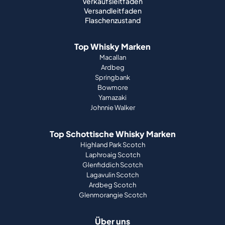
Verkaufsleitfaden
Versandleitfaden
Flaschenzustand
Top Whisky Marken
Macallan
Ardbeg
Springbank
Bowmore
Yamazaki
Johnnie Walker
Top Schottische Whisky Marken
Highland Park Scotch
Laphroaig Scotch
Glenfiddich Scotch
Lagavulin Scotch
Ardbeg Scotch
Glenmorangie Scotch
Über uns