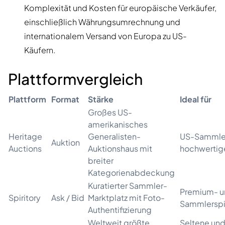
Komplexität und Kosten für europäische Verkäufer,
einschließlich Währungsumrechnung und
internationalem Versand von Europa zu US-
Käufern.
Plattformvergleich
Plattform
Format
Stärke
Ideal für
Großes US-
amerikanisches
Heritage
Generalisten-
US-Sammle
Auktion
Auctions
Auktionshaus mit
hochwertig
breiter
Kategorienabdeckung
Kuratierter Sammler-
Premium- u
Spiritory
Ask / Bid
Marktplatz mit Foto-
Sammlerspi
Authentifizierung
Weltweit größte
Seltene un