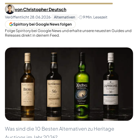
von
Christopher Deutsch
Veröffentlicht
28.06.2026
·
Alternativen
·
9
Min. Lesezeit
Spiritory bei Google News folgen
Folge Spiritory bei Google News und erhalte unsere neuesten Guides und
Releases direkt in deinem Feed.
Was sind die 10 Besten Alternativen zu Heritage
Auctions im Jahr 2026?