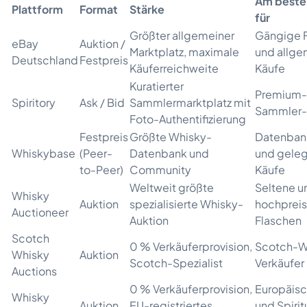
Am beste
Plattform
Format
Stärke
für
Größter allgemeiner
Gängige 
eBay
Auktion /
Marktplatz, maximale
und allge
Deutschland
Festpreis
Käuferreichweite
Käufe
Kuratierter
Premium-
Spiritory
Ask / Bid
Sammlermarktplatz mit
Sammler-
Foto-Authentifizierung
Festpreis
Größte Whisky-
Datenban
Whiskybase
(Peer-
Datenbank und
und geleg
to-Peer)
Community
Käufe
Weltweit größte
Seltene u
Whisky
Auktion
spezialisierte Whisky-
hochpreis
Auctioneer
Auktion
Flaschen
Scotch
0 % Verkäuferprovision,
Scotch-W
Whisky
Auktion
Scotch-Spezialist
Verkäufer
Auctions
0 % Verkäuferprovision,
Europäis
Whisky
Auktion
EU-registriertes
und Spiri