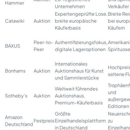
Hammer
Unternehmen
Verkäufer
Expertengeprüfte Lose,
Breite Re
Catawiki
Auktion
breite europäische
bei europ
Käuferbasis
Käufern
Peer-to-
Authentifizierungsfokus,
Amerikan
BAXUS
Peer
digitale Lageroptionen
Spirituos
Internationales
Hochprei
Bonhams
Auktion
Auktionshaus für Kunst
seltene F
und Sammlerstücke
Trophäenf
Weltweit führendes
und
Sotheby's
Auktion
Auktionshaus,
außergew
Premium-Käuferbasis
Editionen
Größte
Neuersch
Amazon
Festpreis
Einzelhandelsplattform
zu
Deutschland
in Deutschland
Einzelhan