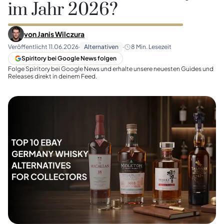
im Jahr 2026?
von
Janis Wilczura
Veröffentlicht
11.06.2026
·
Alternativen
·
8
Min. Lesezeit
Spiritory bei Google News folgen
Folge Spiritory bei Google News und erhalte unsere neuesten Guides und
Releases direkt in deinem Feed.