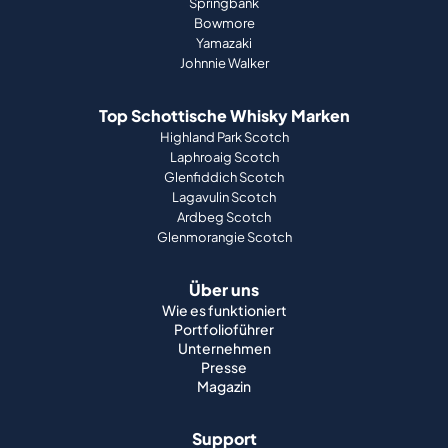
Springbank
Bowmore
Yamazaki
Johnnie Walker
Top Schottische Whisky Marken
Highland Park Scotch
Laphroaig Scotch
Glenfiddich Scotch
Lagavulin Scotch
Ardbeg Scotch
Glenmorangie Scotch
Über uns
Wie es funktioniert
Portfolioführer
Unternehmen
Presse
Magazin
Support