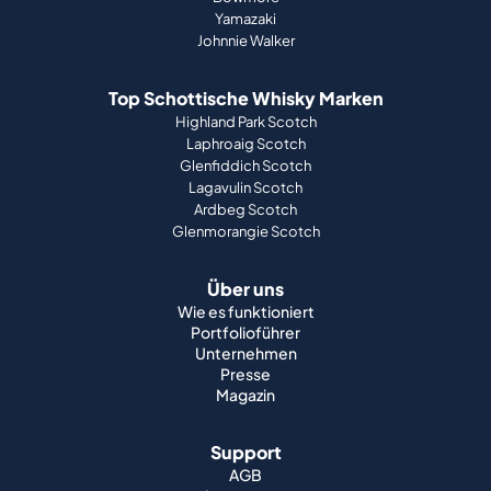
Yamazaki
Johnnie Walker
Top Schottische Whisky Marken
Highland Park Scotch
Laphroaig Scotch
Glenfiddich Scotch
Lagavulin Scotch
Ardbeg Scotch
Glenmorangie Scotch
Über uns
Wie es funktioniert
Portfolioführer
Unternehmen
Presse
Magazin
Support
AGB