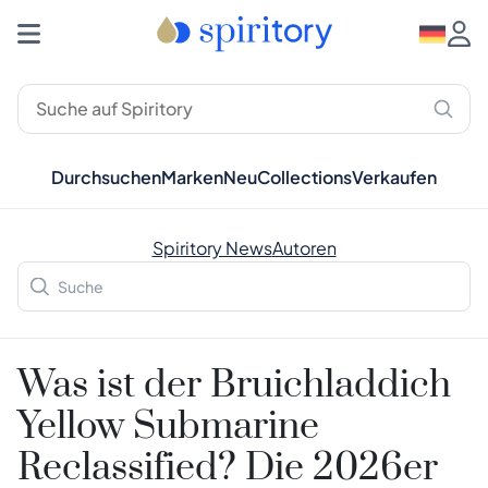
Durchsuchen
Marken
Neu
Collections
Verkaufen
Spiritory News
Autoren
Was ist der Bruichladdich
Yellow Submarine
Reclassified? Die 2026er