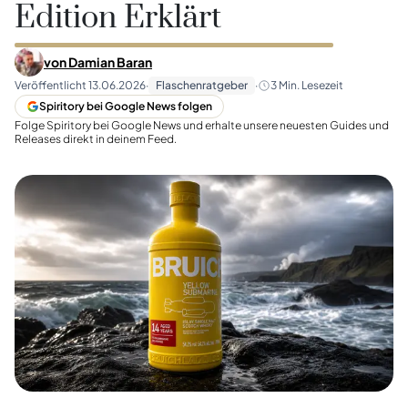
Edition Erklärt
von
Damian Baran
Veröffentlicht
13.06.2026
·
Flaschenratgeber
·
3
Min. Lesezeit
Spiritory bei Google News folgen
Folge Spiritory bei Google News und erhalte unsere neuesten Guides und
Releases direkt in deinem Feed.