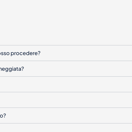
posso procedere?
nneggiata?
to?