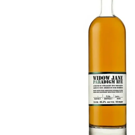
Taiwan
Glendronach
Stati Uniti
Highland Park
Redbreast
Marche
Royal Salute
Ardbeg
Springbank
Dalmore
Glenfiddich
Bourbon e Americano
Hibiki
Blanton's
Johnnie Walker
Booker's
Laphroaig
Eagle Rare
Macallan
Jack Daniel's
Midleton
Jim Beam
Springbank
Maker's Mark
Yamazaki
Michter's
Pappy Van Winkle
Migliori Offerte
Weller
Offerte Hot
Woodford Reserve
Sotto 50€
50-100€
Distillati e Rum