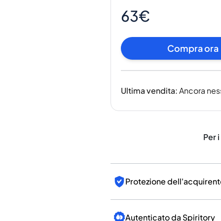
India
63€
Taiwan
Cina
Corea
Compra ora
America e Caraibi
Stati Uniti
Canada
Ultima vendita
:
Ancora nes
Messico
Giamaica
Guyana
Barbados
Per i
Protezione dell'acquirent
Autenticato da Spiritory