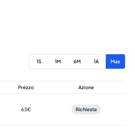
1S
1M
6M
1A
Max
Prezzo
Azione
63€
Richiesta