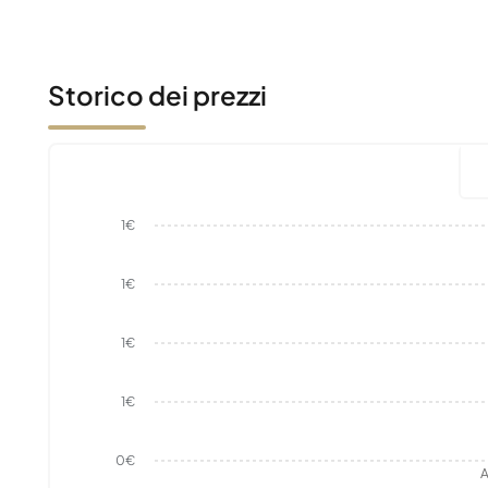
Storico dei prezzi
1€
1€
1€
1€
0€
A