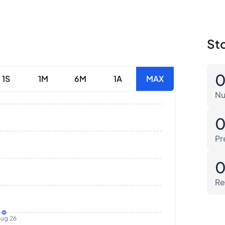
Sto
1S
1M
6M
1A
MAX
Nu
Pr
Re
ug 26