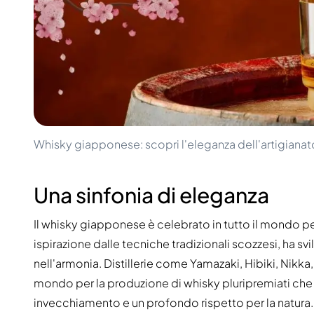
100-200€
Clase Azul
200-500€
Diplomatico
Prossime Uscite
Don Julio
Gin Mare
Collezioni
Mangabeiras
Preferiti dai Clienti
Hennessy
Raro e da Collezione
Martell
Edizioni Limitate
Monkey 47
Distilleria Chiusa
Remy Martin
Whisky giapponese: scopri l'eleganza dell'artigianat
Whisky Affumicato
Ron Zacapa
Whisky Dolce
Una sinfonia di eleganza
Il whisky giapponese è celebrato in tutto il mondo per
ispirazione dalle tecniche tradizionali scozzesi, ha svi
nell'armonia. Distillerie come Yamazaki, Hibiki, Nikka
mondo per la produzione di whisky pluripremiati che
invecchiamento e un profondo rispetto per la natura. 