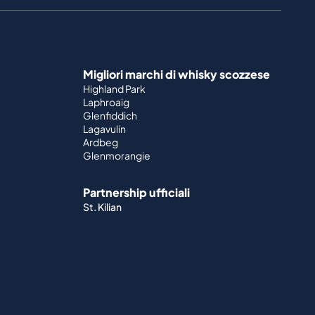
Migliori marchi di whisky scozzese
Highland Park
Laphroaig
Glenfiddich
Lagavulin
Ardbeg
Glenmorangie
Partnership ufficiali
St. Kilian