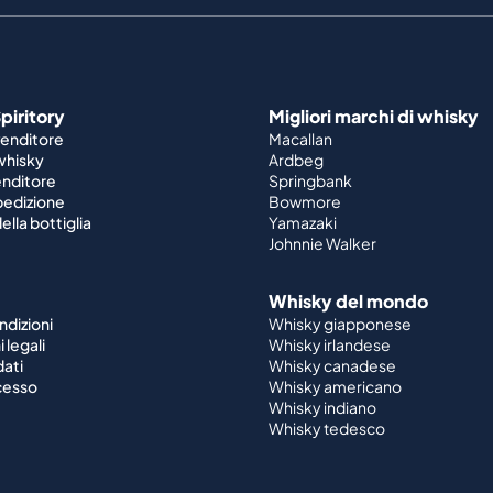
piritory
Migliori marchi di whisky
venditore
Macallan
 whisky
Ardbeg
enditore
Springbank
spedizione
Bowmore
ella bottiglia
Yamazaki
Johnnie Walker
Whisky del mondo
ndizioni
Whisky giapponese
 legali
Whisky irlandese
dati
Whisky canadese
ecesso
Whisky americano
Whisky indiano
Whisky tedesco