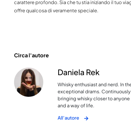
carattere profondo. Sia che tu stia iniziando il tuo 
offre qualcosa di veramente speciale.
Circa l'autore
Daniela Rek
Whisky enthusiast and nerd. In th
exceptional drams. Continuously 
bringing whisky closer to anyone
and a way of life.
All'autore