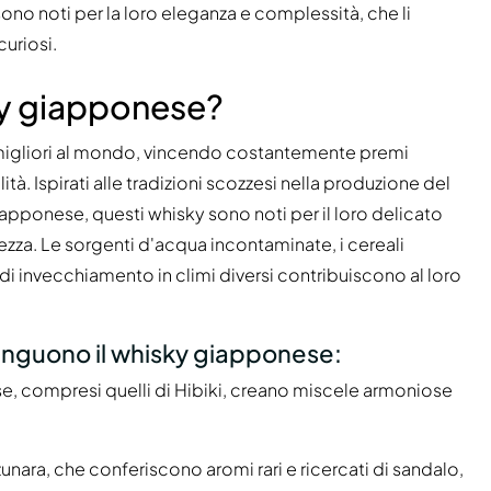
no noti per la loro eleganza e complessità, che li
curiosi.
ky giapponese?
 migliori al mondo, vincendo costantemente premi
ità. Ispirati alle tradizioni scozzesi nella produzione del
iapponese, questi whisky sono noti per il loro delicato
ezza. Le sorgenti d'acqua incontaminate, i cereali
i invecchiamento in climi diversi contribuiscono al loro
tinguono il whisky giapponese:
se, compresi quelli di Hibiki, creano miscele armoniose
zunara, che conferiscono aromi rari e ricercati di sandalo,