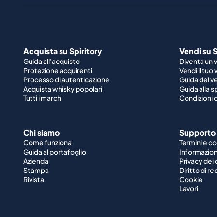
Acquista su Spiritory
Vendi su S
Guida all'acquisto
Diventa un 
Protezione acquirenti
Vendi il tuo
Processo di autenticazione
Guida del v
Acquista whisky popolari
Guida alla 
Tutti i marchi
Condizioni d
Chi siamo
Supporto
Come funziona
Termini e co
Guida al portafoglio
Informazioni
Azienda
Privacy dei 
Stampa
Diritto di r
Rivista
Cookie
Lavori