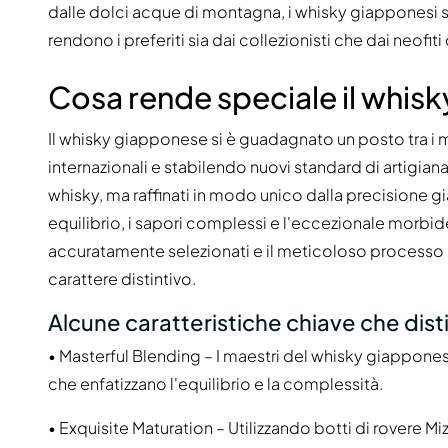
dalle dolci acque di montagna, i whisky giapponesi so
rendono i preferiti sia dai collezionisti che dai neofiti 
Cosa rende speciale il whis
Il whisky giapponese si è guadagnato un posto tra i
internazionali e stabilendo nuovi standard di artigianal
whisky, ma raffinati in modo unico dalla precisione g
equilibrio, i sapori complessi e l'eccezionale morbid
accuratamente selezionati e il meticoloso processo d
carattere distintivo.
Alcune caratteristiche chiave che dis
• Masterful Blending – I maestri del whisky giappone
che enfatizzano l'equilibrio e la complessità.
• Exquisite Maturation – Utilizzando botti di rovere Mi