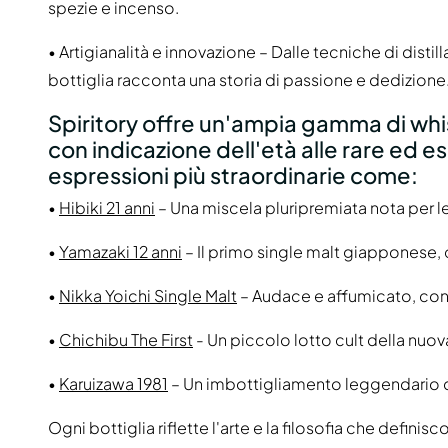
spezie e incenso.
• Artigianalità e innovazione – Dalle tecniche di distill
bottiglia racconta una storia di passione e dedizione
Spiritory offre un'ampia gamma di whis
con indicazione dell'età alle rare ed es
espressioni più straordinarie come:
•
Hibiki 21 anni
– Una miscela pluripremiata nota per le s
•
Yamazaki 12 anni
– Il primo single malt giapponese, c
•
Nikka Yoichi Single Malt
– Audace e affumicato, con 
•
Chichibu The First
- Un piccolo lotto cult della nuova
•
Karuizawa 1981
– Un imbottigliamento leggendario di 
Ogni bottiglia riflette l'arte e la filosofia che defini