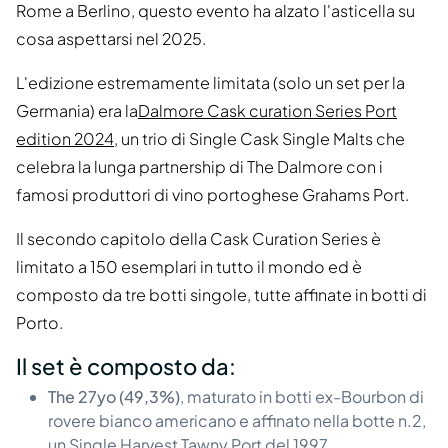
Rome a Berlino, questo evento ha alzato l'asticella su
cosa aspettarsi nel 2025.
L'edizione estremamente limitata (solo un set per la
Germania) era la
Dalmore Cask curation Series Port
edition 2024
, un trio di Single Cask Single Malts che
celebra la lunga partnership di The Dalmore con i
famosi produttori di vino portoghese Grahams Port.
Il secondo capitolo della Cask Curation Series è
limitato a 150 esemplari in tutto il mondo ed è
composto da tre botti singole, tutte affinate in botti di
Porto.
Il set è composto da:
The 27yo (49,3%)
, maturato in botti ex-Bourbon di
rovere bianco americano e affinato nella botte n.2,
un Single Harvest Tawny Port del 1997.