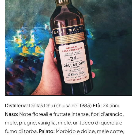
Distilleria:
Dallas Dhu (chiusa nel 1983)
Età:
24 anni
Naso:
Note floreali e fruttate intense, fiori d’arancio,
mele, prugne, vaniglia, miele, un tocco di quercia e
fumo di torba.
Palato:
Morbido e dolce, mele cotte,