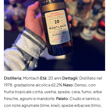
Distilleria:
Mortlach
Età:
20 anni
Dettagli:
Distillato nel
1978, gradazione alcolica 62,2%
Naso:
Denso, con
frutta tropicale cotta, uvetta, spezie, cera, fumo, erbe
fresche, agrumi e mandorle.
Palato:
Crudo e tannico,
con note agrumate (lime, kiwi), spezie erbacee (timo,