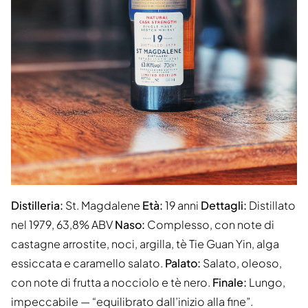
Distilleria:
St. Magdalene
Età:
19 anni
Dettagli:
Distillato
nel 1979, 63,8% ABV
Naso:
Complesso, con note di
castagne arrostite, noci, argilla, tè Tie Guan Yin, alga
essiccata e caramello salato.
Palato:
Salato, oleoso,
con note di frutta a nocciolo e tè nero.
Finale:
Lungo,
impeccabile — “equilibrato dall’inizio alla fine”.