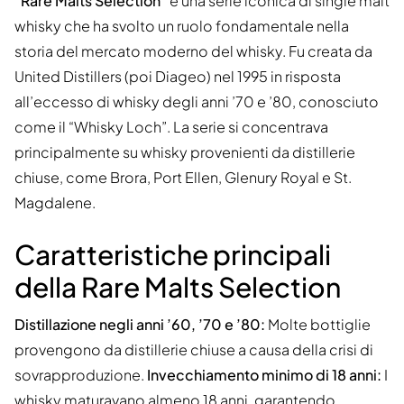
“Rare Malts Selection”
è una serie iconica di single malt
whisky che ha svolto un ruolo fondamentale nella
storia del mercato moderno del whisky. Fu creata da
United Distillers (poi Diageo) nel 1995 in risposta
all’eccesso di whisky degli anni ’70 e ’80, conosciuto
come il “Whisky Loch”. La serie si concentrava
principalmente su whisky provenienti da distillerie
chiuse, come Brora, Port Ellen, Glenury Royal e St.
Magdalene.
Caratteristiche principali
della Rare Malts Selection
Distillazione negli anni ’60, ’70 e ’80:
Molte bottiglie
provengono da distillerie chiuse a causa della crisi di
sovrapproduzione.
Invecchiamento minimo di 18 anni:
I
whisky maturavano almeno 18 anni, garantendo