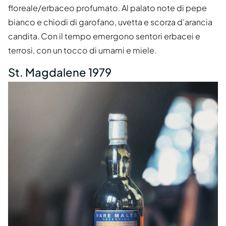
floreale/erbaceo profumato. Al palato note di pepe
bianco e chiodi di garofano, uvetta e scorza d’arancia
candita. Con il tempo emergono sentori erbacei e
terrosi, con un tocco di umami e miele.
St. Magdalene 1979