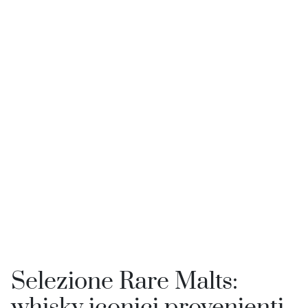
Sfoglia
Marche
Nuovo
Collezioni
In vendita
Notizie di Spiritory
Autori
06.09.2025
Damian Baran
Selezione Rare Malts: